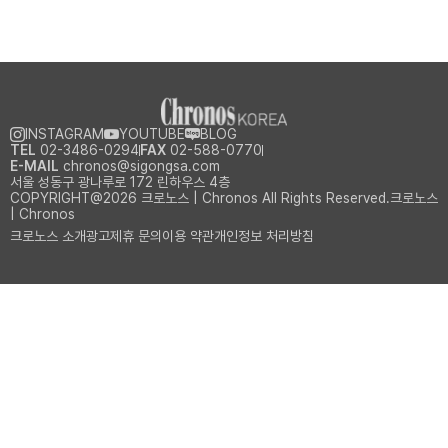
INSTAGRAM
YOUTUBE
BLOG
TEL
02-3486-0294
FAX
02-588-0770
E-MAIL
chronos@sigongsa.com
서울 성동구 광나루로 172 린하우스 4층
COPYRIGHT@2026 크로노스 | Chronos All Rights Reserved.크로노스
| Chronos
크로노스 소개
광고제휴 문의
이용 약관
개인정보 처리방침