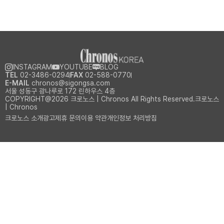
INSTAGRAM
YOUTUBE
BLOG
TEL
02-3486-0294
FAX
02-588-0770
E-MAIL
chronos@sigongsa.com
서울 성동구 광나루로 172 린하우스 4층
COPYRIGHT@2026 크로노스 | Chronos All Rights Reserved.크로노스
| Chronos
크로노스 소개
광고제휴 문의
이용 약관
개인정보 처리방침