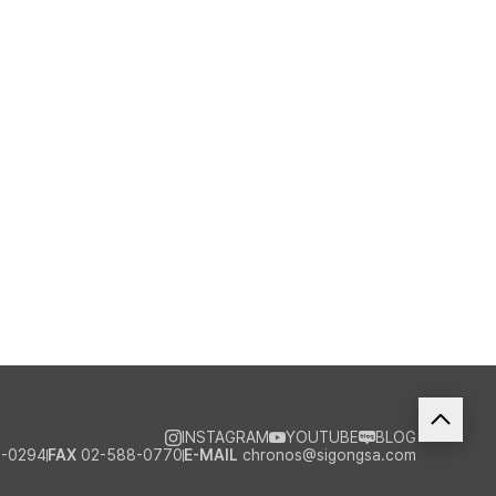
INSTAGRAM
YOUTUBE
BLOG
-0294
FAX
02-588-0770
E-MAIL
chronos@sigongsa.com