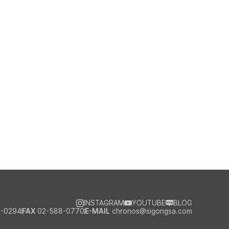
INSTAGRAM
YOUTUBE
BLOG
-0294
FAX
02-588-0770
E-MAIL
chronos@sigongsa.com