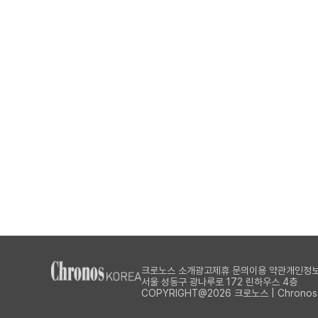
크로노스 소개
광고제휴 문의
이용 약관
개인정보
서울 성동구 광나루로 172 린하우스 4층
COPYRIGHT@2026 크로노스 | Chronos Al