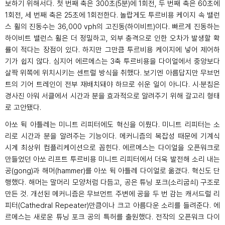
보하기 위해서다
.
첫 번째 축은
300
초
(5
분
)
에
1
회전
,
두 번째 축은
60
초에
1
회전
,
세 번째 축은
25
초에
1
회전한다
.
놀랍게도 투르비용 케이지 속 밸런
스 휠의 진동수는
36,000 vph
의 고진동
(
하이비트
)
이다
.
빠르게 진동하는
하이비트 밸런스 휠은 더 정밀하고
,
외부 충격으로 인한 오차가 발생할 확
률이 적다는 장점이 있다
.
하지만 그만큼 투르비용 케이지에 넣어 제어하
기가 쉽지 않다
.
심지어 에르메스는
3
축 투르비용을 다이얼에서 중앙보다
살짝 위쪽에 위치시키는 센트럴 방식을 취했다
.
보기엔 아름답지만 무브먼
트의 기어 트레인이 전부 재배치돼야 하므로 쉬운 일이 아니다
.
시
·
분침은
경사진 아워 서클에서 시간과 분을 효과적으로 알려주기 위해 갈고리 형태
로 고안됐다
.
아쏘 뒥 아틀레는 미니트 리피터에도 혁신을 이뤘다
.
미니트 리피터는 소
리로 시간과 분을 알려주는 기능이다
.
메커니즘의 복잡성 때문에 기계식
시계 최상위 컴플리케이션으로 꼽힌다
.
에르메스는 다이얼을 오픈워크로
만들었던 아쏘 리프트 투르비용 미니트 리피터에서 더욱 발전해 소리 내는
공
(gong)
과 해머
(hammer)
를 아쏘 뒥 아틀레 다이얼로 옮겼다
.
혁신도 단
행했다
.
해머는 말머리 모양처럼 다듬고
,
공은 튜닝 포크
(
소리굽쇠
)
구조로
만든 것
.
개선된 메커니즘은 무브먼트 주변에 공을 두 번 감는 캐서드럴 리
피터
(Cathedral Repeater)
만큼이나 크고 아름다운 소리를 들려준다
.
에
르메스는 새로운 튜닝 포크 공의 특허를 출원했다
.
전작의 오픈워크 다이