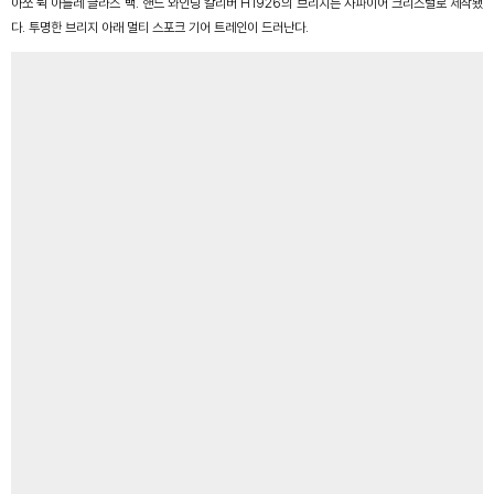
아쏘 뒥 아틀레 글라스 백
.
핸드 와인딩 칼리버
H1926
의 브리지는 사파이어 크리스털로 제작됐
다
.
투명한 브리지 아래 멀티 스포크 기어 트레인이 드러난다
.