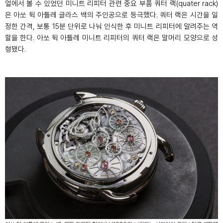
얼에서 볼 수 있었던 미니트 리피터 관련 중요 부품 쿼터 랙
(quater rack)
은 아쏘 뒥 아틀레 글라스 백의 주인공으로 등극했다
.
쿼터 랙은 시간을 일
정한 간격
,
보통
15
분 단위로 나눠 인식한 후 미니트 리피터에 알려주는 역
할을 한다
.
아쏘 뒥 아틀레 미니트 리피터의 쿼터 랙은 말머리 모양으로 성
형됐다.