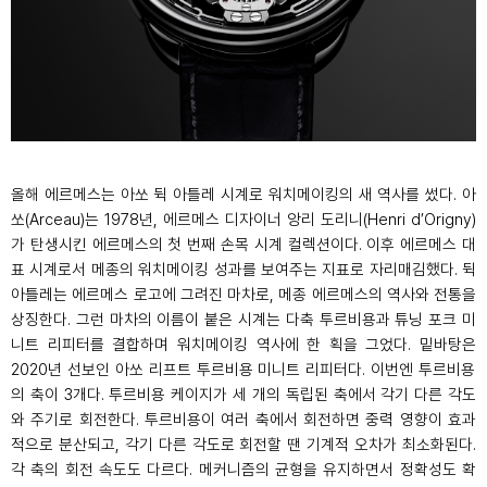
올해 에르메스는 아쏘 뒥 아틀레 시계로 워치메이킹의 새 역사를 썼다
.
아
쏘
(Arceau)
는
1978
년
,
에르메스 디자이너 앙리 도리니
(Henri d’Origny)
가 탄생시킨 에르메스의 첫 번째 손목 시계 컬렉션이다
.
이후 에르메스 대
표 시계로서 메종의 워치메이킹 성과를 보여주는 지표로 자리매김했다
.
뒥
아틀레는 에르메스 로고에 그려진 마차로
,
메종 에르메스의 역사와 전통을
상징한다
.
그런 마차의 이름이 붙은 시계는 다축 투르비용과 튜닝 포크 미
니트 리피터를 결합하며 워치메이킹 역사에 한 획을 그었다
.
밑바탕은
2020
년 선보인 아쏘 리프트 투르비용 미니트 리피터다
.
이번엔 투르비용
의 축이
3
개다
.
투르비용 케이지가 세 개의 독립된 축에서 각기 다른 각도
와 주기로 회전한다
.
투르비용이 여러 축에서 회전하면 중력 영향이 효과
적으로 분산되고
,
각기 다른 각도로 회전할 땐 기계적 오차가 최소화된다
.
각 축의 회전 속도도 다르다
.
메커니즘의 균형을 유지하면서 정확성도 확