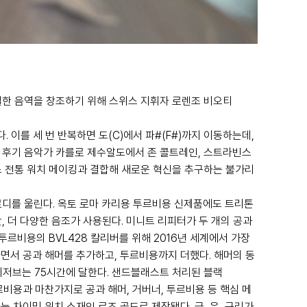
별한 음역을 창조하기 위해 스위스 지휘자 로렌조 비오티
다. 이를 세 번 반복하면 도(C)에서 파#(F#)까지 이동하는데,
 후기 음악가 카를로 제수알도에서 존 콜트레인, 스트라빈스
스 전통 워치 메이킹과 결합해 새로운 혁신을 추구하는 불가리
로디를 울린다. 옥토 로마 카리용 투르비용 신제품에도 트리톤
, 더 다양한 음조가 사용된다. 미니트 리피터가 두 개의 공과
르비용의 BVL428 칼리버를 위해 2016년 세계에서 가장
하면서 공과 해머를 추가하고, 투르비용까지 더했다. 해머의 동
리저브는 75시간에 달한다. 샌드블래스트 처리된 블랙
리 투르비용과 마찬가지로 공과 해머, 거버너, 투르비용 등 핵심 메
는 차이밍 워치 소재인 로즈 골드로 제작됐다. 금, 은, 구리가