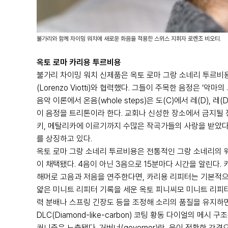
불가리와 함께 차이밍 워치에 새로운 화음을 적용한 스위스 지휘자 로렌조 비오티.
옥토 로마 카리용 투르비용
불가리 차이밍 워치 신제품은 옥토 로마 그랑 소네리 투르비
(Lorenzo Viotti)와 협력했다. 그들이 주목한 음정은 ‘악마의 
음악 이론에서 온음(whole steps)은 도(C)에서 레(D),
이 음정을 트리톤이라 한다. 교회나 신성한 장소에서 금지될
키, 메탈리카에 이르기까지 수많은 작곡가들의 사랑을 받았다
를 상징하고 있다.
옥토 로마 그랑 소네리 투르비용은 전통적인 그랑 소네리의 
이 채택됐다. 4음이 아닌 3음으로 15분마다 시간을 알린다.
해머로 고음과 저음을 연주한다면, 카리용 리피터는 기본적으로
얇은 미니트 리피터 기록을 세운 옥토 피니씨모 미니트 리피터
력 분배나 스프링 긴장도 등을 조정해 소리의 품질을 유지하면
DLC(Diamond-like-carbon) 코팅 황동 다이얼의 
커니즘은 노출됐다. 거버너(governor)란, 음이 정확한 