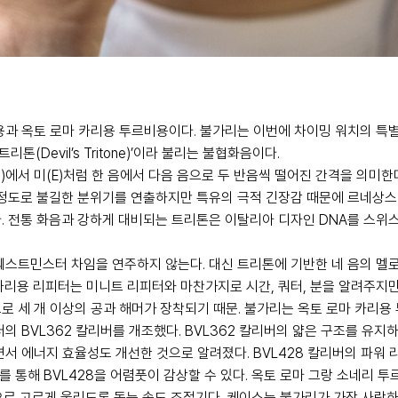
용과 옥토 로마 카리용 투르비용이다. 불가리는 이번에 차이밍 워치의 특
트리톤(Devil’s Tritone)’이라 불리는 불협화음이다.
 레(D)에서 미(E)처럼 한 음에서 다음 음으로 두 반음씩 떨어진 간격을 의미한
 정도로 불길한 분위기를 연출하지만 특유의 극적 긴장감 때문에 르네상스
. 전통 화음과 강하게 대비되는 트리톤은 이탈리아 디자인 DNA를 스위
웨스트민스터 차임을 연주하지 않는다. 대신 트리톤에 기반한 네 음의 멜
 카리용 리피터는 미니트 리피터와 마찬가지로 시간, 쿼터, 분을 알려주지만
 세 개 이상의 공과 해머가 장착되기 때문. 불가리는 옥토 로마 카리용 투
의 BVL362 칼리버를 개조했다. BVL362 칼리버의 얇은 구조를 유지
서 에너지 효율성도 개선한 것으로 알려졌다. BVL428 칼리버의 파워 
메시 구조를 통해 BVL428을 어렴풋이 감상할 수 있다. 옥토 로마 그랑 소네
간격으로 고르게 울리도록 돕는 속도 조절기다. 케이스는 불가리가 가장 사랑하