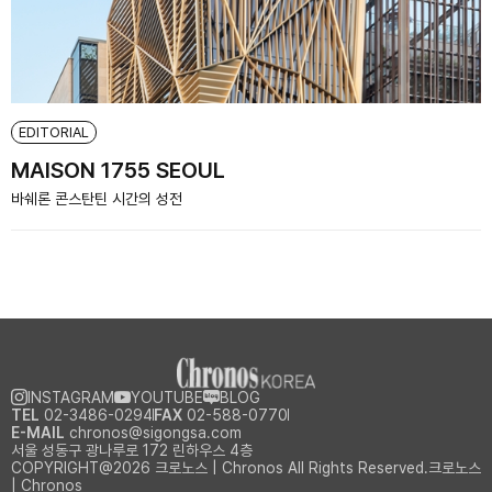
EDITORIAL
MAISON 1755 SEOUL
바쉐론 콘스탄틴 시간의 성전
INSTAGRAM
YOUTUBE
BLOG
TEL
02-3486-0294
FAX
02-588-0770
E-MAIL
chronos@sigongsa.com
서울 성동구 광나루로 172 린하우스 4층
COPYRIGHT@2026 크로노스 | Chronos All Rights Reserved.크로노스
| Chronos