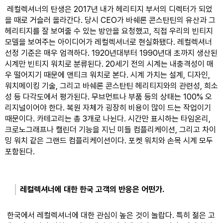
 레컬렉셔너의 탄생은 2017년 내가 헤리티지 부서의 디렉터가 되었
을 때로 거슬러 올라간다. 당시 CEO가 바쉐론 콘스탄틴의 유산과 그 
헤리티지를 잘 보여줄 수 있는 방안을 요청했고, 직접 우리의 빈티지 
모델을 보여주는 아이디어가 레컬렉셔너로 현실화됐다. 레컬렉셔너 
선정 기준은 매우 엄격하다. 1920년대부터 1990년대 초까지 생산된 
시계만 빈티지 워치로 분류된다. 20세기 전의 시계는 내충격성이 매
우 떨어지기 때문에 앤티크 워치로 본다. 시계 가치는 설계, 디자인, 
워치메이킹 기술, 그리고 바쉐론 콘스탄틴 헤리티지와의 관련성, 희소
성 등 다각도에서 평가된다. 무브먼트나 부품 등의 상태는 100% 오
리지널이어야 한다. 복원 자체가 굉장히 비용이 많이 드는 작업이기 
때문이다. 카테고리는 총 3개로 나뉜다. 시간만 표시하는 타임온리, 
크로노그래프나 캘린더 기능을 지닌 미들 컴플리케이션, 그리고 차이
밍 워치 같은 그랜드 컴플리케이션이다. 포켓 워치와 손목 시계 모두 
포함된다.
레컬렉셔너에 대한 한국 고객의 반응은 어떤가.
 한국에서 레컬렉셔너에 대한 관심이 높은 것이 놀랍다. 특히 젊은 고