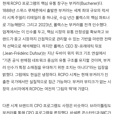
현재 RCPO 프로그램의 핵심 유통 창구는 부커러(Bucherer)다.
1888년 스위스 루체른에서 출발한 부커러는 세계 최대 규모의 럭셔
리 시계·주얼리 리테일러 중 하나로, 수십 년간 롤렉스의 핵심 파트너
로 기능해왔다. 그리고 2023년, 롤렉스는 부커러를 전격 인수했다.
업계에서는 이 인수를 두고, 핵심 시장의 유통 안정성을 확보하고 브
랜드가 중고 시장까지 간접적으로 관리할 수 있는 기반을 마련한 전략
적 선택으로 해석해왔다. 하지만 롤렉스 CEO 장-프레데릭 뒤포
(Jean-Frédéric Dufour)는 지난 두바이 워치 위크 기조 연설에서
"기존 공식 판매점 네트워크 중심의 유통 구조를 유지할 것이며, 부커
러 인수가 특정 소매점을 우대하기 위한 조치는 아니다"라는 입장을
밝혔다. 그럼에도 현실은 냉정하다. RCPO 시계는 현재 부커러가 진
출한 국가에서만 실질적으로 접근 가능하다. 부커러 부티크가 없는 시
장의 소비자에게 RCPO는 여전히 ‘그림의 떡’에 가깝다.
다른 시계 브랜드의 CPO 프로그램도 사정은 비슷하다. 브라이틀링도
부커러를 통해 CPO 프로그램을 론칭했다. 바쉐론 콘스탄틴과 IWC가