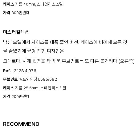
케이스
지름 40mm,
스테인리스스틸
가격
300만원대
마스터컬렉션
남성 모델에서 사이즈를 대폭 줄인
버전. 케이스에 비례해 모든 것
을
줄였기에 균형 잡힌 디자인은
그대로다. 시계 뒷면을 꽉 채운
무브먼트는 또 다른 볼거리다.(오른쪽)
Ref.
L2.128.4.97.6
무브먼트
셀프와인딩 L595/592
케이스
지름 25.5mm,
스테인리스스틸
가격
200만원대
RECOMMEND