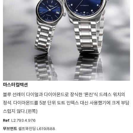
마스터컬렉션
블루 선레이 다이얼과 다이아몬드로
장식한 ‘론진’식 드레스 워치의
정석.
다이아몬드를 5분 단위 도트 인덱스
대신 사용했기에 크게 부담
스럽지
않다.(왼쪽)
Ref
. L2.793.4.97.6
무브먼트
셀프와인딩 L619/888