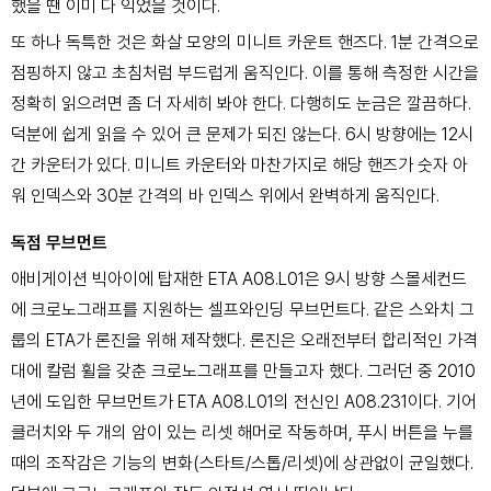
했을 땐 이미 다 익었을 것이다.
또 하나 독특한 것은 화살 모양의 미니트 카운트 핸즈다. 1분 간격으로
점핑하지 않고 초침처럼 부드럽게 움직인다. 이를 통해 측정한 시간을
정확히 읽으려면 좀 더 자세히 봐야 한다. 다행히도 눈금은 깔끔하다.
덕분에 쉽게 읽을 수 있어 큰 문제가 되진 않는다. 6시 방향에는 12시
간 카운터가 있다. 미니트 카운터와 마찬가지로 해당 핸즈가 숫자 아
워 인덱스와 30분 간격의 바 인덱스 위에서 완벽하게 움직인다.
독점 무브먼트
애비게이션 빅아이에 탑재한 ETA A08.L01은 9시 방향 스몰세컨드
에 크로노그래프를 지원하는 셀프와인딩 무브먼트다. 같은 스와치 그
룹의 ETA가 론진을 위해 제작했다. 론진은 오래전부터 합리적인 가격
대에 칼럼 휠을 갖춘 크로노그래프를 만들고자 했다. 그러던 중 2010
년에 도입한 무브먼트가 ETA A08.L01의 전신인 A08.231이다. 기어
클러치와 두 개의 암이 있는 리셋 해머로 작동하며, 푸시 버튼을 누를
때의 조작감은 기능의 변화(스타트/스톱/리셋)에 상관없이 균일했다.