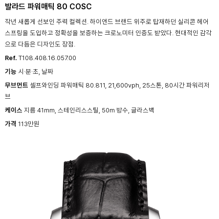
발라드 파워매틱 80 COSC
작년 새롭게 선보인 주력 컬렉션. 하이엔드 브랜드 위주로 탑재하던 실리콘 헤어
스프링을 도입하고 정확성을 보증하는 크로노미터 인증도 받았다. 현대적인 감각
으로 다듬은 디자인도 장점.
Ref.
T108.408.16.057.00
기능
시·분·초, 날짜
무브먼트
셀프와인딩 파워매틱 80.811, 21,600vph, 25스톤, 80시간 파워리저
브
케이스
지름 41mm, 스테인리스스틸, 50m 방수, 글라스백
가격
113만원