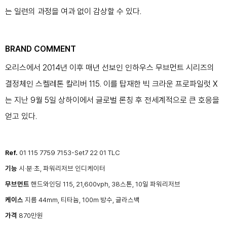
는 일련의 과정을 여과 없이 감상할 수 있다.
BRAND COMMENT
오리스에서 2014년 이후 매년 선보인 인하우스 무브먼트 시리즈의
결정체인 스켈레톤 칼리버 115. 이를 탑재한 빅 크라운 프로파일럿 X
는 지난 9월 5일 상하이에서 글로벌 론칭 후 전세계적으로 큰 호응을
얻고 있다.
Ref.
01 115 7759 7153-Set7 22 01 TLC
기능
시·분·초, 파워리저브 인디케이터
무브먼트
핸드와인딩 115, 21,600vph, 38스톤, 10일 파워리저브
케이스
지름 44mm, 티타늄, 100m 방수, 글라스백
가격
870만원