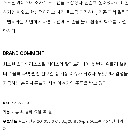
스스틸 케이스에 소가죽 스트랩을 조합했다. 단순히 젊어졌다고 표현
하기엔 아쉽고 혁신적이라고 하기엔 조금 과격하나, 기존 파텍 필립의
노벨티와는 확연하게 다른 노선에 두 손을 들고 환영의 박수를 보낼
만하다.
BRAND COMMENT
희소한 스테인리스스틸 케이스의 칼라트라바에 첫 번째 위클리 캘린
더로 올해 파텍 필립 신모델 중 가장 이슈가 되었다. 무엇보다 감성을
자극하는 손글씨 폰트가 시계 애호가의 주목을 받고 있다.
Ref.
5212A-001
기능
시·분·초, 날짜, 요일, 주, 월
무브먼트
셀프와인딩 26-330 S C J SE, 28,800vph, 50스톤, 45시간 파워리
저브