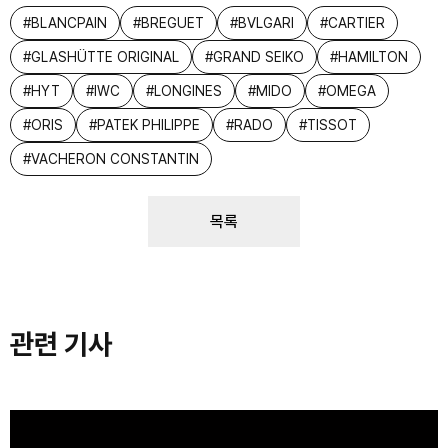
#
BLANCPAIN
#
BREGUET
#
BVLGARI
#
CARTIER
#
GLASHÜTTE ORIGINAL
#
GRAND SEIKO
#
HAMILTON
#
HYT
#
IWC
#
LONGINES
#
MIDO
#
OMEGA
#
ORIS
#
PATEK PHILIPPE
#
RADO
#
TISSOT
#
VACHERON CONSTANTIN
목록
관련 기사