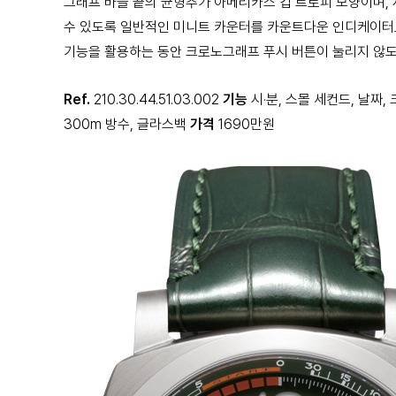
그래프 바늘 끝의 균형추가 아메리카스 컵 트로피 모양이며, 
수 있도록 일반적인 미니트 카운터를 카운트다운 인디케이터로
기능을 활용하는 동안 크로노그래프 푸시 버튼이 눌리지 않도
Ref.
210.30.44.51.03.002
기능
시·분, 스몰 세컨드, 날짜
300m 방수, 글라스백
가격
1690만원