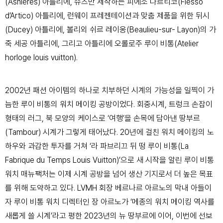
(Asnières) 아틀리에, 슈즈만 제작하는 피에소 다르티코(Fiesso
d’Artico) 아틀리에, 런웨이 프레젠테이션과
맞춤 제품을 위한 뒤시
(Ducey) 아틀리에, 볼리외 쉬르 레이옹(Beaulieu-sur- Layon)의 가
죽 세공 아틀리에, 그리고 아틀리에 오롤로주 루이 비통(Atelier
horloge louis vuitton).
2002년 패션 아이템의 하나로 치부하던 시계의 가능성을 일찍이 가
늠한 루이 비통의 워치 메이킹 공방이었다. 회중시계, 트렁크 손잡이
형태의 러그, 북 모양의 케이스로 ‘여행’을 손목에 담아낸
땅부르
(Tambour) 시계가 그렇게 태어났다. 20년에 걸친 워치 메이킹의 노
하우와 과감한 투자를 거쳐 ‘라 파브리끄 뒤 떵 루이 비통(La
Fabrique du Temps Louis Vuitton)’으로 새 시작을
알린 루이 비통
워치 매뉴팩처는 이제 시계 공방을 넘어 생산 기지로서 더 높은 목표
를 위해 도약하고 있다. LVMH 회장 베르나르 아르노의 막내 아들이
자 루이 비통 워치 디렉터인 장
아르노가 ‘메종의 워치 메이킹 역사를
새롭게 쓸 시계’라고 평한 2023년의 뉴 땅부르에 이어, 이번에 선보