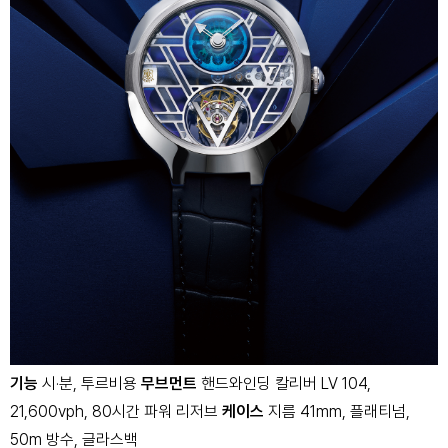
기능
시·분, 투르비용
무브먼트
핸드와인딩 칼리버 LV 104,
21,600vph, 80시간 파워 리저브
케이스
지름 41mm, 플래티넘,
50m 방수, 글라스백