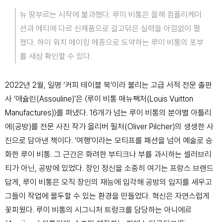
뉴 땅부르는 시작에 불과했다. 루이 비통은 올해 컴플리케이
션과 메티에 다르 신제품으로 갈고닦은 실력을 아낌없이 펼
쳤다. 하이 워치 메이킹 메종으로 도약하는 루이 비통의 포부
를 새삼 확인할 수 있다.
2022년 2월, 일명 ‘커피 테이블 북’이라 불리는 고급 서적 전문 출판
사 ‘애슐린(Assouline)’은 〈루이 비통 매뉴팩처(Louis Vuitton
Manufactures)〉를 펴냈다. 16개가 넘는 루이 비통의 분야별 아틀리
에(공방)를 전문 사진 작가 올리버
필처(Oliver Pilcher)의 생생한 사
진으로 담아낸 책이다. ‘여행’이라는 모티프를 패션을 넘어 예술로 승
화한 루이 비통. 그 근간은 화려한 부티크나 부를 과시하는 셀러브리
티가 아닌,
공방에 있었다. 장인 정신을 소중히 여기는 프랑스 브랜드
답게, 루이 비통은 오직 장인의 재능에 입각해 공방의 입지를 세우고
그들이 작업에 몰두할 수 있는 환경을 만들었다. 혁신은
자연스럽게
꽃피웠다. 루이 비통의 시그니처 트렁크를 담당하는 아니에르