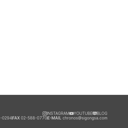
INSTAGRAM
YOUTUBE
BLOG
-0294
FAX
02-588-0770
E-MAIL
chronos@sigongsa.com