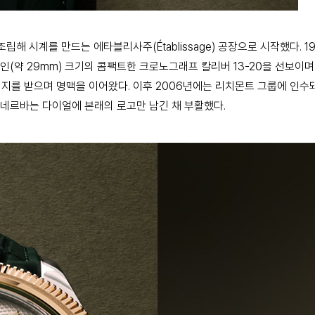
해 시계를 만드는 에타블리사주(Établissage) 공장으로 시작했다. 1
라인(약 29mm) 크기의 콤팩트한 크로노그래프 칼리버 13-20을 선보이며
지를 받으며 명맥을 이어왔다. 이후 2006년에는 리치몬트 그룹에 인수
미네르바는 다이얼에 본래의 로고만 남긴 채 부활했다.