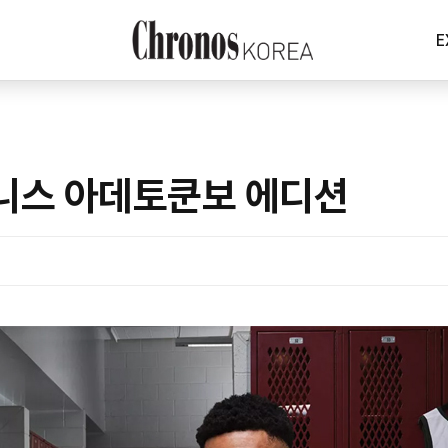
E
니스 아데토쿤보 에디션