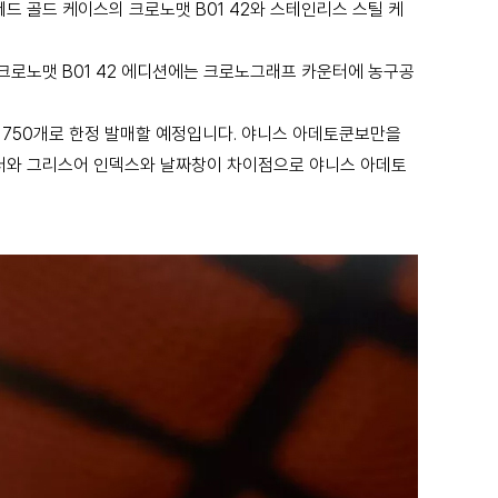
레드 골드 케이스의 크로노맷 B01 42와 스테인리스 스틸 케
크로노맷 B01 42 에디션에는 크로노그래프 카운터에 농구공
1750개로 한정 발매할 예정입니다.
야니스 아데토쿤보만을
운터와 그리스어 인덱스와 날짜창이 차이점으로 야니스 아데토