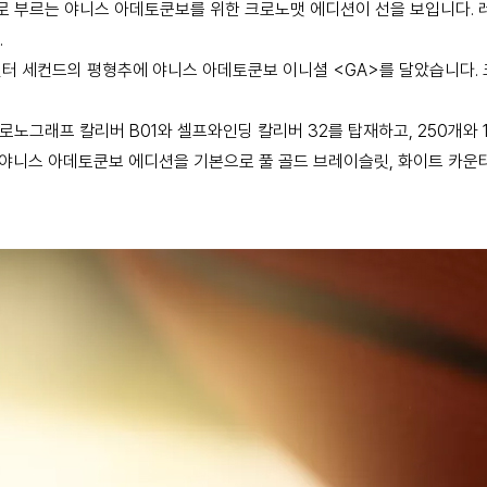
k 으로 부르는 야니스 아데토쿤보를 위한 크로노맷 에디션이 선을 보입니다. 
.
터 세컨드의 평형추에 야니스 아데토쿤보 이니셜 <GA>를 달았습니다. 
로노그래프 칼리버 B01와 셀프와인딩 칼리버 32를 탑재하고, 250개와 
42 야니스 아데토쿤보 에디션을 기본으로 풀 골드 브레이슬릿, 화이트 카