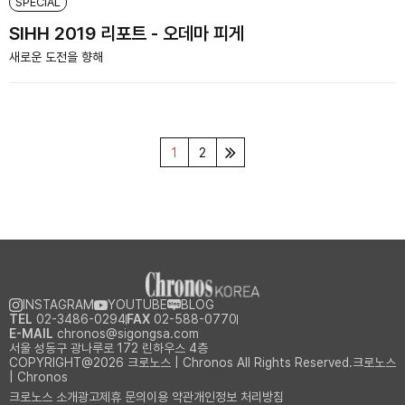
SPECIAL
SIHH 2019 리포트 - 오데마 피게
새로운 도전을 향해
1
2
INSTAGRAM
YOUTUBE
BLOG
TEL
02-3486-0294
FAX
02-588-0770
E-MAIL
chronos@sigongsa.com
서울 성동구 광나루로 172 린하우스 4층
COPYRIGHT@2026 크로노스 | Chronos All Rights Reserved.크로노스
| Chronos
크로노스 소개
광고제휴 문의
이용 약관
개인정보 처리방침