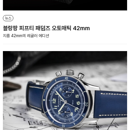
뉴스
블랑팡 피프티 패덤즈 오토매틱 42mm
지름 42mm의 레귤러 에디션