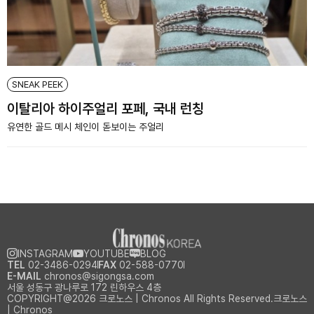
SNEAK PEEK
이탈리아 하이주얼리 포페, 국내 런칭
유연한 골드 메시 체인이 돋보이는 주얼리
INSTAGRAM
YOUTUBE
BLOG
TEL
02-3486-0294
FAX
02-588-0770
E-MAIL
chronos@sigongsa.com
서울 성동구 광나루로 172 린하우스 4층
COPYRIGHT@2026 크로노스 | Chronos All Rights Reserved.크로노스
| Chronos