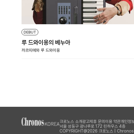
DEBUT
루 드와이옹의 베누아
까르띠에와 루 드와이옹
크로노스 소개
광고제휴 문의
이용 약관
개인정보
서울 성동구 광나루로 172 린하우스 4층
COPYRIGHT@2026 크로노스 | Chronos Al