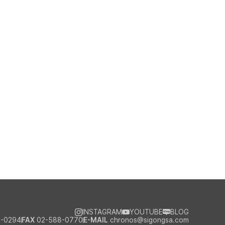
INSTAGRAM
YOUTUBE
BLOG
-0294
FAX
02-588-0770
E-MAIL
chronos@sigongsa.com