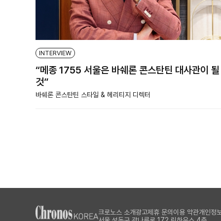
INTERVIEW
“메종 1755 서울은 바쉐론 콘스탄틴 대사관이 될
것”
바쉐론 콘스탄틴 스타일 & 헤리티지 디렉터
크로노스 소개
광고제휴 문의
이용 약관
개인정보
서울 성동구 광나루로 172 린하우스 4층