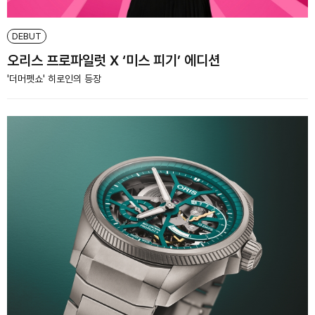
DEBUT
오리스 프로파일럿 X ‘미스 피기’ 에디션
'더머펫쇼' 히로인의 등장