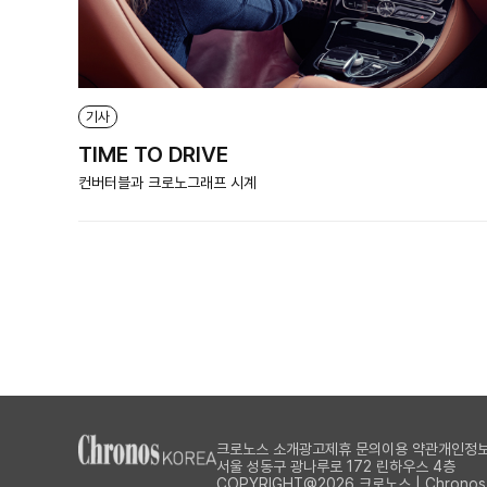
기사
TIME TO DRIVE
컨버터블과 크로노그래프 시계
크로노스 소개
광고제휴 문의
이용 약관
개인정보
서울 성동구 광나루로 172 린하우스 4층
COPYRIGHT@2026 크로노스 | Chronos Al