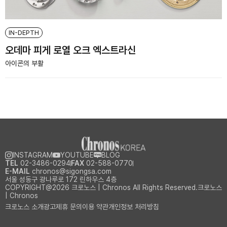
IN-DEPTH
오데마 피게 로열 오크 엑스트라신
아이콘의 부활
INSTAGRAM
YOUTUBE
BLOG
TEL
02-3486-0294
FAX
02-588-0770
E-MAIL
chronos@sigongsa.com
서울 성동구 광나루로 172 린하우스 4층
COPYRIGHT@2026 크로노스 | Chronos All Rights Reserved.크로노스
| Chronos
크로노스 소개
광고제휴 문의
이용 약관
개인정보 처리방침