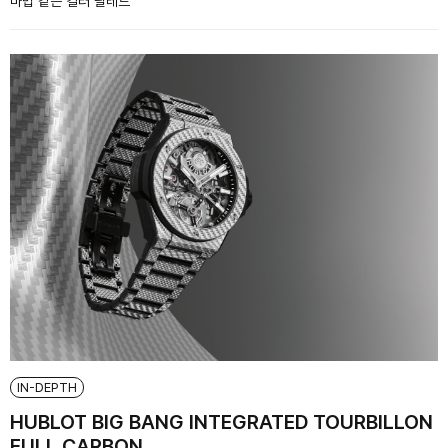
마법 같은 컬러 팔레트
IN-DEPTH
HUBLOT BIG BANG INTEGRATED TOURBILLON
FULL CARBON