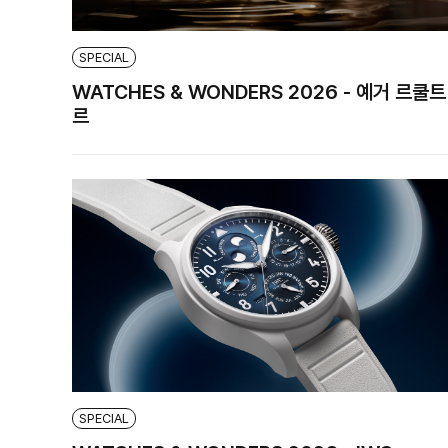
SPECIAL
WATCHES & WONDERS 2026 - 예거 르쿨트
르
SPECIAL