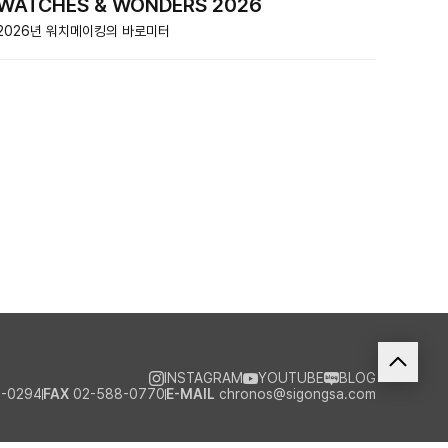
WATCHES & WONDERS 2026
2026년 워치메이킹의 바로미터
INSTAGRAM
YOUTUBE
BLOG
-0294
FAX
02-588-0770
E-MAIL
chronos@sigongsa.com