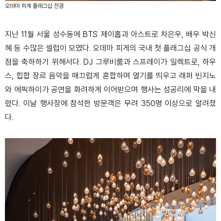
오데마 피게 플래그십 전경
지난
11
월 서울 성수동에
BTS
제이홉과 아스트로 차은우
,
배우 박신
혜 등 수많은 셀럽이 모였다
.
오데마 피게의 국내 첫 플래그십 공식 개
점을 축하하기 위해서다
. DJ
그루비룸과 스프레이가 일렉트로
,
하우
스
,
힙합 장르 음악을 매끄럽게 혼합하며 열기를 띄우고 래퍼 빈지노
와 에픽하이가 공연을 화려하게 이어받으며 행사는 성공리에 막을 내
렸다
.
이날 행사장에 참석한 방문객은 무려
350
명 이상으로 알려졌
다
.