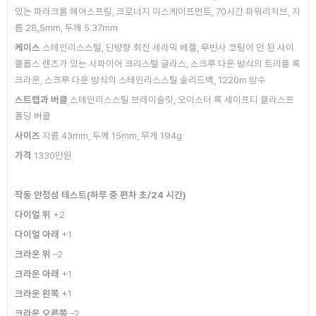
있는 파라크롬 헤어스프링,
크로너지 이스케이프먼트, 70시간 파워리저브,
지
름 28,5mm, 두께 5.37mm
케이스
스테인리스스틸,
단방향 회전 세라믹 베젤, 무반사 코팅이 안 된
사이
클롭스 렌즈가 있는 사파이어 크리스털
글라스, 스크루 다운 방식의 트리플 록
크라운,
스크루 다운 방식의 스테인리스스틸 솔리드백,
1220m 방수
스트랩과 버클
스테인리스스틸 브레이슬릿,
오이스터 록 세이프티 클라스프
폴딩 버클
사이즈
지름 43mm, 두께 15mm, 무게 194g
가격
1330만원
작동 안정성 테스트(하루 중 편차 초/24 시간)
다이얼 위
+2
다이얼 아래
+1
크라운 위
–2
크라운 아래
+1
크라운 왼쪽
+1
크라운 오른쪽
–2