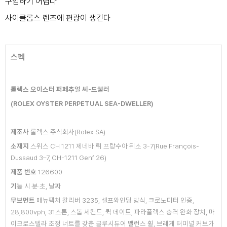
구입하기 어렵다
사이클롭스 렌즈에 편광이 생긴다
스펙
롤렉스 오이스터 퍼페추얼 씨-드웰러
(ROLEX OYSTER PERPETUAL
SEA-DWELLER)
제조사
롤렉스 주식회사(Rolex SA)
소재지
스위스 CH 1211 제네바 뤼 프랑수아
뒤소 3-7(Rue François-
Dussaud 3–7,
CH-1211 Genf 26)
제품 번호
126600
기능
시·분·초, 날짜
무브먼트
매뉴팩처 칼리버 3235,
셀프와인딩 방식, 크로노미터 인증,
28,800vph,
31스톤, 스톱 세컨드, 퀵 데이트, 파라플렉스
충격 완화 장치, 마
이크로스텔라 조정 너트를
갖춘 글루시듀어 밸런스 휠, 브레게 터미널
커브가