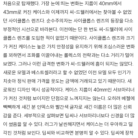
처음으로 탑재했다. 가장 눈에 띄는 변화는
지름이 40mm에서
43mm로 커진 케이스와 이제까지 씨-드웰러에서는 찾아볼 수 없었
던 사이클롭스
렌즈다. 순수주의자는 사이클롭스 렌즈의 등장을 다소
부정적인 시선으로 바라본다. 이전에는 단
한 번도 씨-드웰러에 사이
클롭스 렌즈를 도입한 적이 없었기 때문이다. 사이클롭스 렌즈와 크기
가
커진 케이스는 높은 가치 안정성을 유지하기 위해 조심스러운 변화
를 꾀하면서 조화를 이끌어내는
롤렉스의 전략과는 다소 거리가 멀어
보였다. 그러나 이런 급격한 변화가 씨-드웰러에 흠이 되지는
않았다.
새로운 모델과 베스트셀러라고 할 수 없었던 이전 모델 모두 인기가
치솟아 정식 판매
가격을 웃도는 금액에 거래되고 있기 때문이다. 새
로워진 디자인 역시 성공적이다. 케이스 지름이
40mm인 서브마리너
가 커진 것처럼 보이지만 단점으로 느껴지지는 않는다. 오히려 베젤에
빽빽하게
새긴 분 인덱스와 빨간색 글자로 새긴 이름은 더 많은 신뢰
감을 준다. 세부적으로 살펴보면 딥씨나
서브마리너보다 신경을 더 많
이 썼음을 알 수 있다. 러그가 날씬해지면서 케이스는 더 우아하고 덜
각진
것처럼 보인다. 딥씨와 비교하면 분명히 알 수 있다. 딥씨에 장착