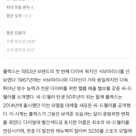
최대 작동 편차
4
평균 오차
+0.2
평균 진동각
수평 포지션 286°
수직 포지션 252°
롤렉스는 1953년 브랜드의 첫 번째 다이버 워치인 서브마리너를 선
보였다. 1967년에는
서브마리너와 디자인이 거의 동일하지만 더욱
뛰어난 방수 능력과 전문 다이버를 위한 헬륨 배출
밸브를 갖춘 씨-드
웰러를 소개했다. 씨-드웰러 탄생 50주년이 되는 올해 롤렉스는
2014년에 출시했던
이전 모델을 대체할 새로운 씨-드웰러를 공개했
다. 이 시계는 롤렉스가 그동안 보여준 모습과는
달리 광범위한 변화
를 겪었다. 다이얼에 빨간색으로 표시한 이름은 최초의 씨-드웰러를
연상시키며,
한층 더 발전한 매뉴팩처 칼리버 3235를 스포츠 모델에