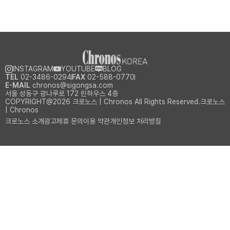
INSTAGRAM
YOUTUBE
BLOG
TEL
02-3486-0294
FAX
02-588-0770
E-MAIL
chronos@sigongsa.com
서울 성동구 광나루로 172 린하우스 4층
COPYRIGHT@2026 크로노스 | Chronos All Rights Reserved.크로노스
| Chronos
크로노스 소개
광고제휴 문의
이용 약관
개인정보 처리방침