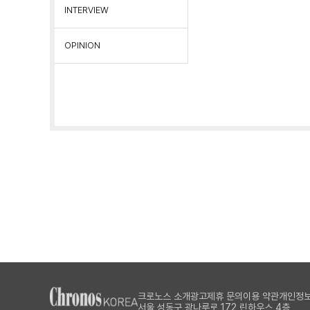
INTERVIEW
OPINION
크로노스 소개
광고제휴 문의
이용 약관
개인정보
서울 성동구 광나루로 172 린하우스 4층