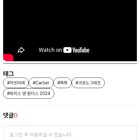
Editor
사진
편집부
(영상)김유신
© Sigongsa 무단 전재 및 재배포 금지
All rights reserved. © by Ebner Media Group GmbH & Co. KG
태그
#
까르띠에
#
Cartier
#
똑뛰
#
크로노그래프
#
워치스 앤 원더스 2024
댓글
0