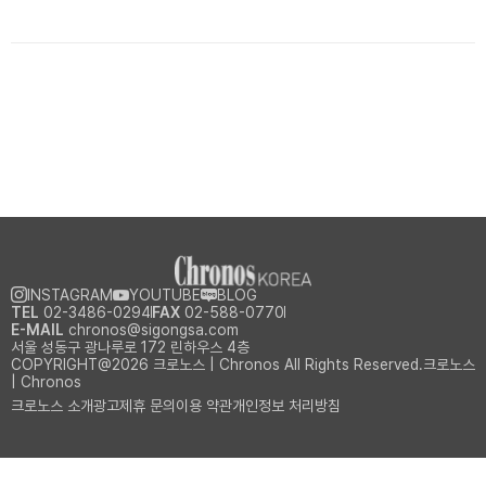
INSTAGRAM
YOUTUBE
BLOG
TEL
02-3486-0294
FAX
02-588-0770
E-MAIL
chronos@sigongsa.com
서울 성동구 광나루로 172 린하우스 4층
COPYRIGHT@2026 크로노스 | Chronos All Rights Reserved.크로노스
| Chronos
크로노스 소개
광고제휴 문의
이용 약관
개인정보 처리방침