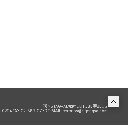
INSTAGRAM
YOUTUBE
BLOG
-0294
FAX
02-588-0770
E-MAIL
chronos@sigongsa.com