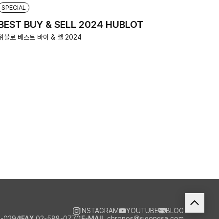
SPECIAL
BEST BUY & SELL 2024 HUBLOT
위블로 베스트 바이 & 셀 2024
INSTAGRAM
YOUTUBE
BLOG
-0294
FAX
02-588-0770
E-MAIL
chronos@sigongsa.com