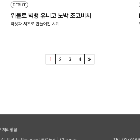
DEBUT
위블로 빅뱅 유니코 노박 조코비치
라켓과 셔츠로 만들어진 시계
1
2
3
4
 처리방침
l Rights Reserved.크로노스 | Chronos
TEL
02-3486