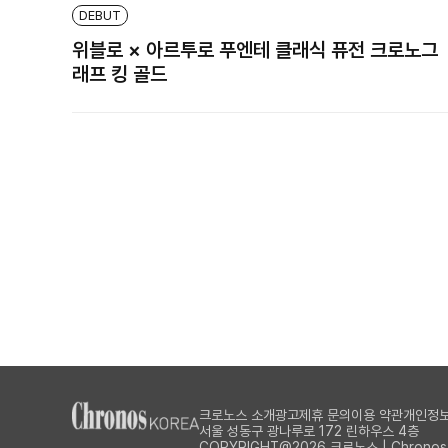
DEBUT
위블로 × 아르투로 푸엔테 클래식 퓨전 크로노그
래프 킹 골드
크로노스 소개
광고제휴 문의
이용 약관
개인정보
서울 성동구 광나루로 172 린하우스 4층
COPYRIGHT@2026 크로노스 | Chronos Al