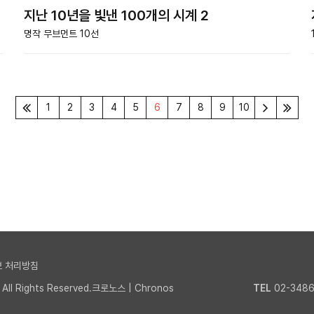
지난 10년을 빛낸 100개의 시계 2
명작 무브먼트 10선
1
2
3
4
5
6
7
8
9
10
 처리방침
l Rights Reserved.크로노스 | Chronos
TEL
02-3486