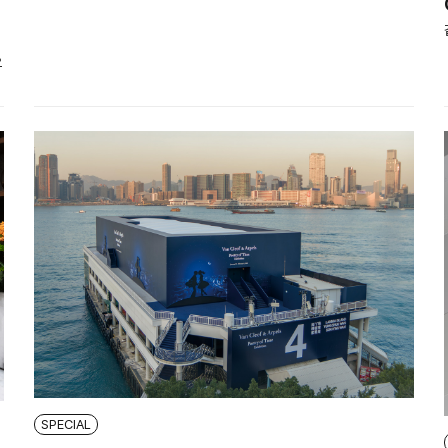
으
SPECIAL