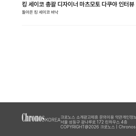
킹 세이코 총괄 디자이너 마츠모토 다쿠야 인터뷰
돌아온 킹 세이코 바낙
크로노스 소개
광고제휴 문의
이용 약관
개인정보
서울 성동구 광나루로 172 린하우스 4층
COPYRIGHT@2026 크로노스 | Chronos Al