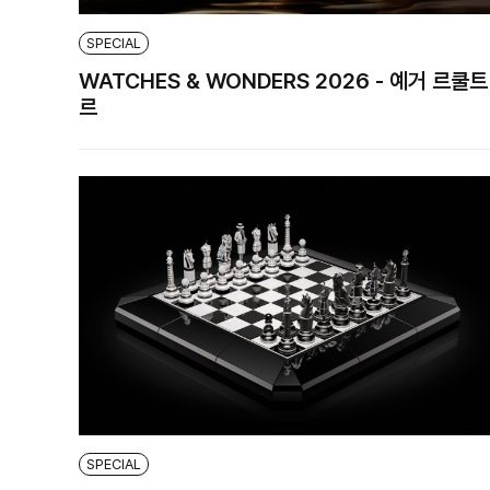
SPECIAL
WATCHES & WONDERS 2026 - 예거 르쿨트
르
SPECIAL