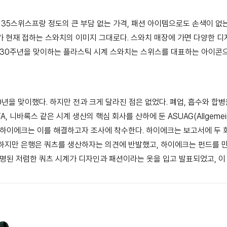
시
35스위스프랑 정도의 큰 부담 없는 가격, 패션 아이템으로도
손색이 없는
리가
현재 접하는 스와치의 이미지 그대로다. 스와치 매장에 가면
다양한 디
30주년을 맞이하는 플라스틱 시계 스와치는 스위스를 대표하는
아이콘으
0년을 맞이했다. 하지만 전과 크게 달라진
점은 없었다. 폐업, 흡수와 합
TA, 니바록스 같은 시계 생산의 핵심 회사를 산하에 둔
ASUAG(Allgemein
. 하이에크는 이를
해결하고자 조사에 착수한다. 하이에크는 보고서에 두 
 하지만 은행은 쿼츠를 생산하자는
의견에 반발했고, 하이에크는 펀드를 
명된 저렴한 쿼츠 시계가 디자인과 패션이라는
옷을 입고 발표되었고, 