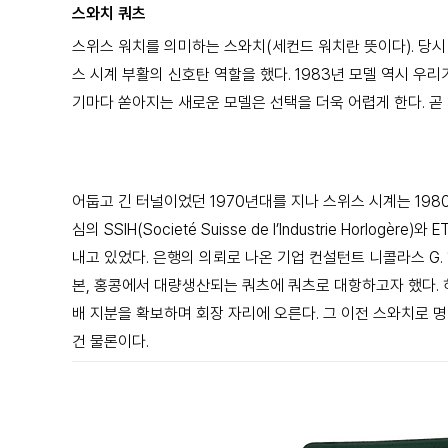
스와치 쿼츠
스위스 워치를 의미하는 스와치(세컨드 워치란 뜻이다). 당
스 시계 부활의 신호탄 역할을 했다. 1983년 모델 역시 우
기마다 쏟아지는 새로운 모델은 선택을 더욱 어렵게 한다. 곧
어둡고 긴 터널이었던 1970년대를 지나 스위스
시계는 198
심의
SSIH(Societé Suisse de l’Industrie Horlogère)와
E
내고 있었다. 은행의 의뢰로
나온 기업 컨설턴트 니콜라스 G
본, 홍콩에서 대량생산되는 쿼츠에 쿼츠로
대항하고자 했다.
배
지분을 확보하며 회장 자리에 오른다. 그 이전 스와치로
명
건 물론이다.