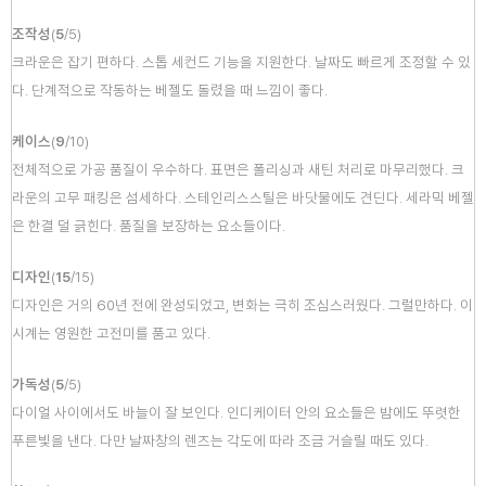
조작성
(
5
/
5
)
크라운은 잡기 편하다. 스톱 세컨드 기능을 지원한다. 날짜도 빠르게 조정할 수 있
다. 단계적으로 작동하는 베젤도 돌렸을 때 느낌이 좋다.
케이스
(
9
/
10
)
전체적으로 가공 품질이 우수하다. 표면은 폴리싱과 새틴 처리로 마무리했다. 크
라운의 고무 패킹은 섬세하다. 스테인리스스틸은 바닷물에도 견딘다. 세라믹 베젤
은 한결 덜 긁힌다. 품질을 보장하는 요소들이다.
디자인
(
15
/
15
)
디자인은 거의 60년 전에 완성되었고, 변화는 극히 조심스러웠다. 그럴만하다. 이
시계는 영원한 고전미를 품고 있다.
가독성
(
5
/
5
)
다이얼 사이에서도 바늘이 잘 보인다. 인디케이터 안의 요소들은 밤에도 뚜렷한
푸른빛을 낸다. 다만 날짜창의 렌즈는 각도에 따라 조금 거슬릴 때도 있다.