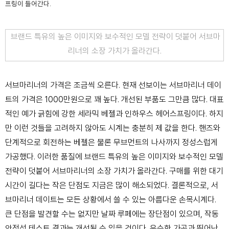
프링이
들어간다.
브랜드 특유의 높은 이미지와 보수적인 모델 전략이 덧붙어 서브마
리너의 소장 가치가 올라간다.
서브마리너의 가격은 조금씩 오른다. 현재 선보이는 서브마리너 데이
트의 가격은 1000만원으로 꽤 높
다. 개선된 부품도 그만큼 많다. 대표
적인 예가 긁힘에 강한 세라믹 베젤과 인하우스 헤어스
프링이다. 하지
만 이런 것들을 고려하지 않아도 시계는 충분히 제 값을 한다. 핸즈와
단계적
으로 회전하는 베젤은 물론 무브먼트의 나사까지 정성스럽게
가공했다. 이러한 품질에 브랜
드 특유의 높은 이미지와 보수적인 모델
전략이 덧붙어 서브마리너의 소장 가치가 올라간다. 구매를 위한
대기
시간이 길다는 작은 단점도 지금은 많이 해소되었다.
결론적으로, 서
브마리너 데이트는 모든 상황에서 쓸 수 있는 아름다운 손목시계다.
큰 단점
을 발견할 수는 없지만 날짜 루페에는 장단점이 있으며, 작동
안정성 테스트 결과는 개선될
수 있을 것이다. 우수한 가공과 뛰어난