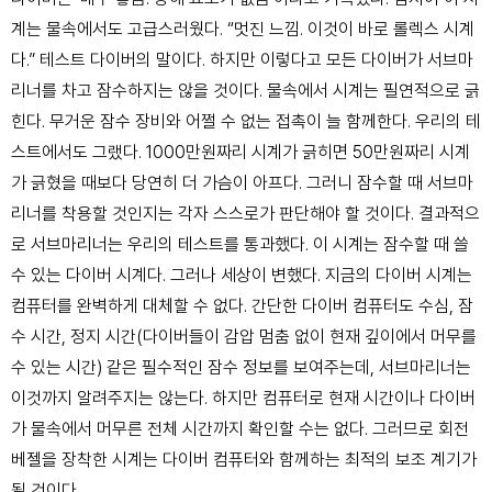
계는 물속에서도 고급
스러웠다. “멋진 느낌. 이것이 바로 롤렉스 시계
다.” 테
스트 다이버의 말이다.
하지만 이렇다고 모든 다이버가 서브마
리너를 차고
잠수하지는 않을 것이다. 물속에서 시계는 필연적으
로 긁
힌다. 무거운 잠수 장비와 어쩔 수 없는 접촉이
늘 함께한다. 우리의 테
스트에서도 그랬다. 1000만원
짜리 시계가 긁히면 50만원짜리 시계
가 긁혔을 때보
다 당연히 더 가슴이 아프다. 그러니 잠수할 때 서브마
리너를 착용할 것인지는 각자 스스로가 판단해야 할
것이다.
결과적으
로 서브마리너는 우리의 테스트를 통과했다.
이 시계는 잠수할 때 쓸
수 있는 다이버 시계다. 그러나
세상이 변했다. 지금의 다이버 시계는
컴퓨터를 완벽
하게 대체할 수 없다. 간단한 다이버 컴퓨터도 수심, 잠
수 시간, 정지 시간(다이버들이 감압 멈춤 없이 현재 깊
이에서 머무를
수 있는 시간) 같은 필수적인 잠수 정보
를 보여주는데, 서브마리너는
이것까지 알려주지는 않
는다. 하지만 컴퓨터로 현재 시간이나 다이버
가 물속
에서 머무른 전체 시간까지 확인할 수는 없다. 그러므
로 회전
베젤을 장착한 시계는 다이버 컴퓨터와 함께
하는 최적의 보조 계기가
될 것이다.