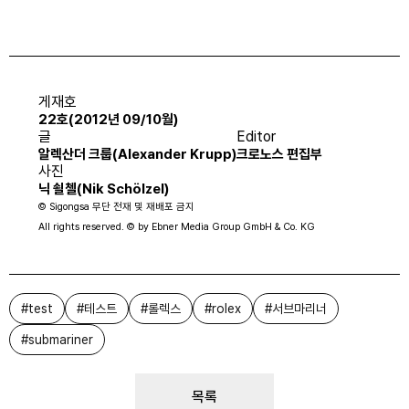
게재호
22호(2012년 09/10월)
글
Editor
알렉산더 크룹(Alexander Krupp)
크로노스 편집부
사진
닉 쇨첼(Nik Schölzel)
© Sigongsa 무단 전재 및 재배포 금지
All rights reserved. © by Ebner Media Group GmbH & Co. KG
#
test
#
테스트
#
롤렉스
#
rolex
#
서브마리너
#
submariner
목록