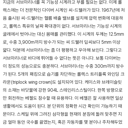
지금의 서브마리너를 꼭 기능성 시계라고
부를 필요는 없다. 이제 롤
렉스에는 더 전
문적인 다이버 시계인 씨-드웰러가 있다. 1967년에 처
음
출시된 씨-드웰러는 헬륨 배출 밸브를 설치해 압력 변화에 대응하
고,
롤렉스 특유의 날짜 확대경이 없다. 서브마리너는 기능성 시계의
굴레에
서 벗어나는 대신 몸매를 관리했다. 이 시계의 두께는 12.5mm
로, 수중
3,900m까지 방수가 되는 씨 드웰러 딥씨보다 5mm 이상
얇다. 덕분에
서브마리너는 좀 더 평평하고 우아해 보인다.
그렇다고
서브마리너로 바다에 뛰어들 수 없다는 뜻은 아니다. 보통 다이
버는
이 정도의 성능으로도 충분하다. 서브마리너는 수중 300m까지 방
수
가 된다. 5개의 패킹으로 습기를 차단하는 롤렉스 트리플록 와인딩 크
라운(triplock wing crown)도 설치되어 있다. 케이스와 브레이슬릿
의 소
재는 바닷물에 강한 904L 스테인리스스틸이다. 한쪽 방향으로
만 회전하는
베젤도 잠수할 때 유용하다.
이 베젤은 잘 사용하면 일상
생활에서도 도움이 된다. 분 단위의 정확한
시간 확인이 가능하기 때
문이다. 스케일 위에 그려진 삼각형을 현재의 분
침에 돌려 맞추면 지
금 얼마 동안 국수를 끓였는지, 혹은 자동차를 몇 분
이나 주차해두었