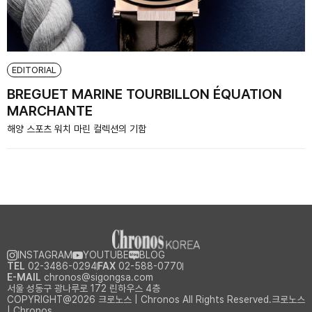
EDITORIAL
BREGUET MARINE TOURBILLON ÉQUATION
MARCHANTE
해양 스포츠 워치 마린 컬렉션의 기함
INSTAGRAM
YOUTUBE
BLOG
TEL
02-3486-0294
FAX
02-588-0770
E-MAIL
chronos@sigongsa.com
서울 성동구 광나루로 172 린하우스 4층
COPYRIGHT@2026 크로노스 | Chronos All Rights Reserved.크로노스
| Chronos