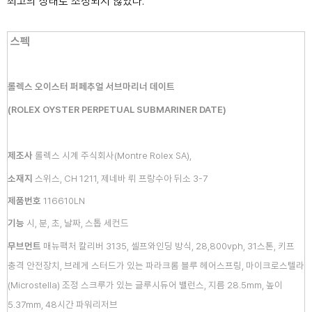
최고의 상태로 조정되지 않았다.
스펙
롤렉스 오이스터 퍼페추얼
서브마리너 데이트
(ROLEX OYSTER
PERPETUAL SUBMARINER DATE)
제조사
롤렉스 시계 주식회사
(Montre Rolex SA),
소재지
스위스, CH 1211, 제네바 뤼
프랑수아 뒤소 3-7
제품번호
116610LN
기능
시, 분, 초, 날짜, 스톱 세컨드
무브먼트
매뉴팩처 칼리버 3135, 셀프와인딩 방식
,
28,800vph, 31스톤, 키
프
충격 안전장치, 브레게 스터드
가 있는 파라크롬 블루
헤어스프링, 마이크로스텔라
(Microstella) 조정 스크루가 있는 글
루시듀어 밸런스,
지름 28.5mm, 높이
5.37mm,
48시간
파워리저브