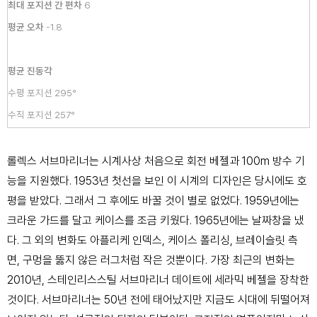
최대 포지션 간 편차
6
평균 오차
-1.8
평균 진동각
수평 포지션 295°
수직 포지션 257°
롤렉스 서브마리너는 시계사상 처음으로 회전 베젤과 100m 방수 기
능
을 지원했다. 1953년 첫선을 보인 이 시계의 디자인은 당시에도 호
평을
받았다. 그래서 그 후에도 바꿀 것이 별로 없었다. 1959년에는
크라운 가
드를 달고 케이스를 조금 키웠다. 1965년에는 날짜창을 냈
다. 그 외의 변
화도 아플리케 인덱스, 케이스 폴리싱, 브레이슬릿 측
면, 구멍을 뚫지 않
은 러그처럼 작은 것뿐이다. 가장 최근의 변화는
2010년, 스테인리스스
틸 서브마리너 데이트에 세라믹 베젤을 장착한
것이다.
서브마리너는 50년 전에 태어났지만 지금도 시대에 뒤떨어져