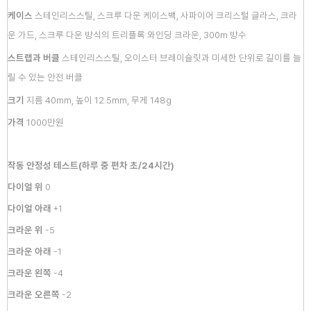
케이스
스테인리스스틸, 스크루 다운
케이스백, 사파이어 크리스털 글라스, 크라
운
가드, 스크루 다운 방식의 트리플록
와인딩 크라운, 300m 방수
스트랩과 버클
스테인리스스틸,
오이스터 브레이슬릿과 미세
한 단위로 길이를 늘
릴 수 있는 안전
버클
크기
지름 40mm, 높이 12.5mm,
무게 148g
가격
1000만원
작동 안정성 테스트(하루 중 편차 초/24시간)
다이얼 위
0
다이얼 아래
+1
크라운 위
-5
크라운 아래
-1
크라운 왼쪽
-4
크라운 오른쪽
-2