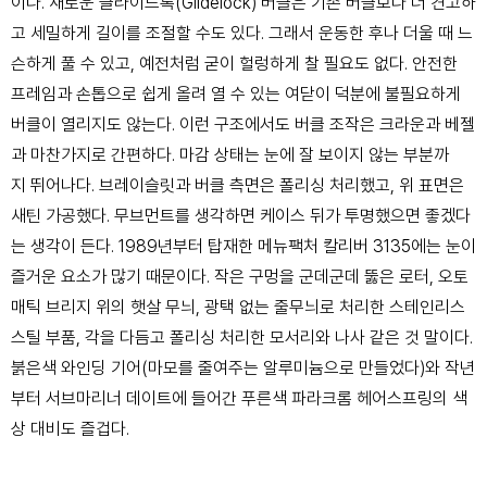
이다. 새로운 글라이드록(Glidelock) 버클은 기
존 버클보다 더 견고하
고 세밀하게 길이를 조절할 수도 있다. 그래서 운동한 후나 더울 때 느
슨하게 풀 수 있고, 예전처럼 굳이 헐렁하게 찰 필요도 없다. 안전한
프레임과 손톱으로 쉽게
올려 열 수 있는 여닫이 덕분에 불필요하게
버클이 열리지도 않는다. 이런 구조에서도 버클
조작은 크라운과 베젤
과 마찬가지로 간편하다. 마감 상태는 눈에 잘 보이지 않는 부분까
지
뛰어나다. 브레이슬릿과 버클 측면은 폴리싱 처리했고, 위 표면은
새틴 가공했다.
무브먼트를 생각하면 케이스 뒤가 투명했으면 좋겠다
는 생각이 든다. 1989년부터 탑재한 메뉴
팩처 칼리버 3135에는 눈이
즐거운 요소가 많기 때문이다. 작은 구멍을 군데군데 뚫은 로터,
오토
매틱 브리지 위의 햇살 무늬, 광택 없는 줄무늬로 처리한 스테인리스
스틸 부품, 각을 다
듬고 폴리싱 처리한 모서리와 나사 같은 것 말이다.
붉은색 와인딩 기어(마모를 줄여주는 알
루미늄으로 만들었다)와 작년
부터 서브마리너 데이트에 들어간 푸른색 파라크롬 헤어스프
링의 색
상 대비도 즐겁다.