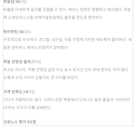
착용감
(
10
/
10
)
버클로 미세하게 길이를 조절할 수 있다. 케이스 뒷면은 평평하고 매끄럽다. 덕분
에 스테인리스스틸 브레이슬릿임에도 놀라울 정도로 편안하다.
무브먼트
(
18
/
20
)
구조적으로 우수하다. 견고함, 내구성, 작동 안정에 기반한 매뉴팩처 칼리버다. 새
로운 인하우스 헤어스프링까지 장착했다.
작동 안정성 결과
(
7
/
10
)
최고는 아니다. 작동 안정성 값은 다소 늦고 포지션 간의 최대 편차도 적지 않다.
수평과 수직 사이의 진동각도 큰 차이를 보인다.
가격 만족도
(
14
/
15
)
그다지 저렴하지는 않다. 그러나 모든 부분에서 드러나는 높은 품질과 ‘서브마리
너’라는 가치가 이를 상쇄한다.
크로노스 평가 92점