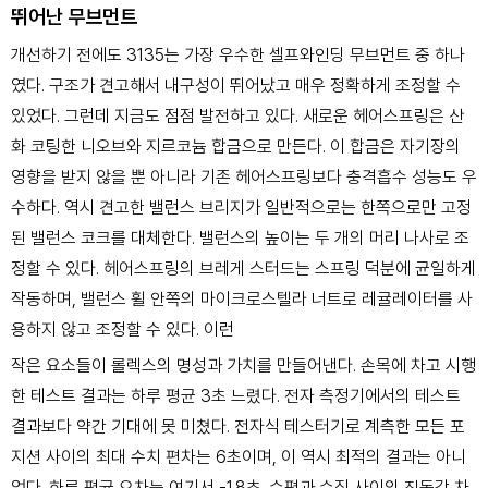
뛰어난 무브먼트
개선하기 전에도 3135는 가장 우수한 셀프와인딩 무
브먼트 중 하나
였다. 구조가 견고해서 내구성이 뛰
어났고 매우 정확하게 조정할 수
있었다. 그런데 지금도 점점 발전하고 있다. 새로운 헤어스
프링은 산
화 코팅한 니오브와 지르코늄 합금으로 만든다. 이 합금은 자기장의
영향을 받지
않을 뿐 아니라 기존 헤어스프링보다 충격흡수 성능도 우
수하다. 역시 견고한 밸런스 브리지
가 일반적으로는 한쪽으로만 고정
된 밸런스 코크를 대체한다. 밸런스의 높이는 두 개의 머리
나사로 조
정할 수 있다. 헤어스프링의 브레게 스터드는 스프링 덕분에 균일하게
작동하며,
밸런스 휠 안쪽의 마이크로스텔라 너트로 레귤레이터를 사
용하지 않고 조정할 수 있다. 이런
작은 요소들이 롤렉스의 명성과 가치를 만들어낸다.
손목에 차고 시행
한 테스트 결과는 하루 평균 3초 느렸다. 전자 측정기에서의 테스트
결과보
다 약간 기대에 못 미쳤다. 전자식 테스터기로 계측한 모든 포
지션 사이의
최대 수치 편차는 6초이며, 이 역시 최적의 결과는 아니
었다. 하루 평균 오차는 여기서 -1.8
초. 수평과 수직 사이의 진동각 차