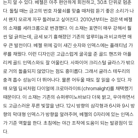
는지 알 수 있다. 베젤은 아주 편안하게 회전하고, 30초
단위로 멈춘
다. 돌릴 때는 금고의 번호 자물쇠를 맞출 때처럼 듣기 좋은
소리가 나
서 왠지 모르게 자꾸 돌려보고 싶어진다.
2010년부터는 검은색 베젤
의 소재를 세라크롬으로 변경했다.
이 소재는 표면이 매우 강해서 훨
씬 덜 긁히는데, 금세 보기 흉해졌던 기
존의 알루미늄과 비교하면 매
우 큰 발전이다. 베젤 위에 깊이 새긴 숫
자와 인덱스에는 플래티넘 가
루를 채웠다. 이런 디자인은 고급스럽게 굴곡을
준 골드 핸즈와 아플
리케 골드 인덱스와도 잘 어울린다. 사파이어 크리스
털 글라스가 밖으
로 거의 돌출되지 않았다는 점도 흥미롭다. 그래서 글라
스 테두리의
충격 흡수 성능이 더 뛰어나다. 물론 어두울 때도 잘 읽을 수 있다. 자
매 모델 딥씨처럼 다이얼에 크로마라이트
(chromalight)를 채택했기
때문이다. 이 소재는 기존의 슈퍼루미노바보다 더욱 밝고, 우아
하면서
도 고급스러운 푸른 빛깔을 낸다. 12시 방향의 삼각형과 6시와 9시 방
향의 막대형 인
덱스가 방향을 알려주며, 베젤의 0자리에 있는 인덱스
가 기준 역할을 한다. 초침에는 야간 조
작에 도움이 되는 발광점이 있
다.