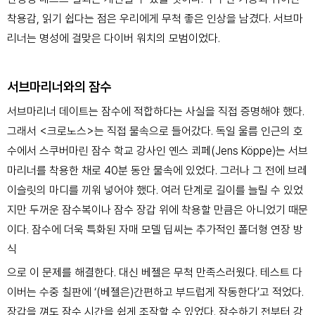
착용감, 읽기 쉽다는 점은 우리에게 무척 좋은 인상을
남겼다. 서브마
리너는 명성에 걸맞은 다이버 워치의 모범이었다.
서브마리너와의 잠수
서브마리너 데이트는 잠수
에 적합하다는 사실을 직접
증명해야 했다.
그래서 <크로노스>는 직접 물속으로 들어갔다. 독일 울름
인근의 호
수에서 스쿠버마린 잠수 학교 강사인 옌스 쾨페(Jens Köppe)
는 서브
마리너를 착용한 채로 40분 동안 물속에 있었다. 그러나 그 전에
브레
이슬릿의 마디를 끼워 넣어야 했다. 여러 단계로 길이를 늘릴 수 있
었
지만 두꺼운 잠수복이나 잠수 장갑 위에 착용할 만큼은 아니었기 때문
이다. 잠수에 더욱 특화된 자매 모델 딥씨는 추가적인 폴더형 연장 방
식
으로 이 문제를 해결한다.
대신 베젤은 무척 만족스러웠다. 테스트 다
이버는 수중 칠판에 ‘(베젤은)
간편하고 부드럽게 작동한다’고 적었다.
장갑을 껴도 잠수 시간을 쉽게
조작할 수 있었다. 잠수하기 전부터 강