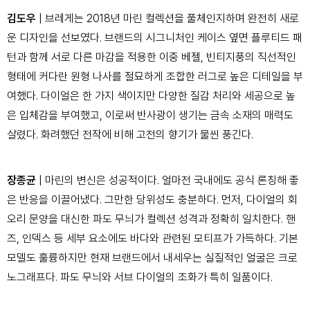
김도우
| 브레게는 2018년 마린 컬렉션을 풀체인지하며 완전히 새로
운 디자인을 선보였다. 브랜드의 시그니처인 케이스 옆면 플루티드 패
턴과 함께 서로 다른 마감을 적용한 이중 베젤, 빈티지풍의 직선적인
형태에 커다란 원형 나사를 절묘하게 조합한 러그로 높은 디테일을 부
여했다. 다이얼은 한 가지 색이지만 다양한 질감 처리와 세공으로 높
은 입체감을 부여했고, 이로써 반사광이 생기는 금속 소재의 매력도
살렸다. 화려했던 전작에 비해 고전의 향기가 물씬 풍긴다.
장종균
| 마린의 변신은 성공적이다. 얼마전 국내에도 공식 론칭해 좋
은 반응을 이끌어냈다. 그만한 당위성도 충분하다. 먼저, 다이얼의 회
오리 문양을 대신한 파도 무늬가 컬렉션 성격과 정확히 일치한다. 핸
즈, 인덱스 등 세부 요소에도 바다와 관련된 모티프가 가득하다. 기본
모델도 훌륭하지만 현재 브랜드에서 내세우는 실질적인 얼굴은 크로
노그래프다. 파도 무늬와 서브 다이얼의 조화가 특히 일품이다.