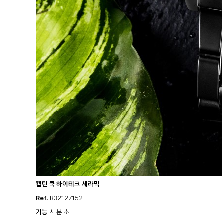
캡틴 쿡 하이테크 세라믹
Ref.
R32127152
기능
시·분·초