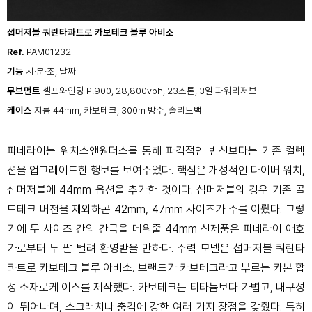
섭머저블 쿼란타콰트로 카보테크 블루 아비소
Ref.
PAM01232
기능
시·분·초, 날짜
무브먼트
셀프와인딩 P.900, 28,800vph, 23스톤,
3일 파워리저브
케이스
지름 44mm, 카보테크,
300m 방수, 솔리드백
파네라이는 워치스앤원더스를 통해 파격적인 변신보다는 기존 컬렉
션을 업그레이드한 행보를 보여주었다. 핵심은 개성적인 다이버 워치,
섭머저블에 44mm 옵션을 추가한 것이다. 섭머저블의 경우 기존 골
드테크 버전을 제외하곤 42mm, 47mm 사이즈가 주를 이뤘다. 그렇
기에 두 사이즈 간의 간극을 메워줄 44mm 신제품은 파네라이 애호
가로부터 두 팔 벌려 환영받을 만하다. 주력 모델은 섭머저블 쿼란타
콰트로 카보테크 블루 아비소. 브랜드가 카보테크라고 부르는 카본 합
성 소재로케 이스를 제작했다. 카보테크는 티타늄보다 가볍고, 내구성
이 뛰어나며, 스크래치나 충격에 강한 여러 가지 장점을 갖췄다. 특히