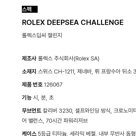
스펙
ROLEX DEEPSEA CHALLENGE
롤렉스딥씨 챌린지
제조사
롤렉스 주식회사(Rolex SA)
소재지
스위스 CH-1211, 제네바, 뤼 프랑수아 뒤소 3-7 (
제품 번호
126067
기능
시, 분, 초
무브먼트
칼리버 3230, 셀프와인딩 방식, 크로노미터
어 밸런스, 70시간 파워리저브
케이스
5등급 티타늄, 세라믹 베젤, 내부 무반사 돔형