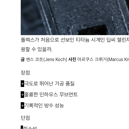
롤렉스가 처음으로 선보인 티타늄 시계인 딥씨 챌린지
용할 수 있을까.
글
옌스 코흐(Jens Koch)
사진
마르쿠스 크뤼거(Marcus Krü
장점
+
극도로 뛰어난 가공 품질
+
훌륭한 인하우스 무브먼트
+
기록적인 방수 성능
단점
-
희소성