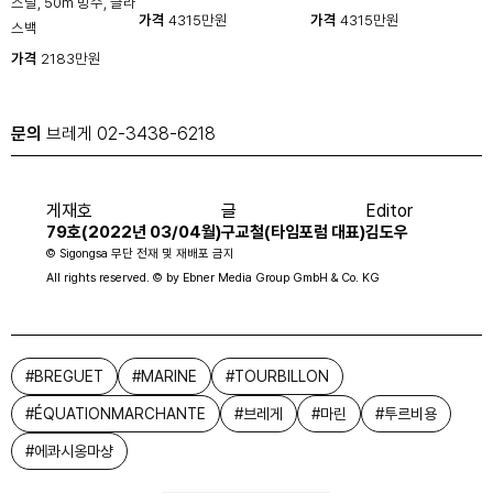
스틸, 50m 방수, 글라
가격
4315만원
가격
4315만원
스백
가격
2183만원
문의
브레게 02-3438-6218
게재호
글
Editor
79호(2022년 03/04월)
구교철(타임포럼 대표)
김도우
© Sigongsa 무단 전재 및 재배포 금지
All rights reserved. © by Ebner Media Group GmbH & Co. KG
#
BREGUET
#
MARINE
#
TOURBILLON
#
ÉQUATIONMARCHANTE
#
브레게
#
마린
#
투르비용
#
에콰시옹마샹