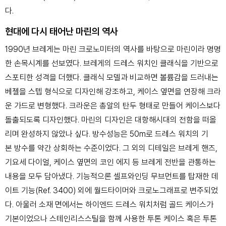
다.
현대에 다시 태어난 마린의 역사
1990년 브레게는 마린 크로노미터의 역사를 바탕으로 마린이라 명명
한 손목시계를 선보였다.
브레게의 드레스 워치인 클래식을 기반으로
스포티한 성격을 더했다. 클래식 모델과 비교하면
볼륨감을 드러내는
베젤을 스텝 형식으로 디자인해 강조하고, 케이스 옆면을 연장해 크라
운 가드로
변형했다. 크라운은 총알의 탄두 형태로 만들어 케이스보다
돌출되도록 디자인했다. 마린의 디자인은
대항해시대의 전함을 떠올
리며 완성하지 않았나 싶다. 방수성능은 50m로 드레스 워치의 기
본
방수를 약간 상회하는 수준이었다. 그 외의 디테일은 브레게 핸즈,
기요세 다이얼, 케이스 옆면의 코인
에지 등 브레게 전반을 관통하는
내용을 모두 담아냈다. 기능적으론 셀프와인딩 무브먼트를 탑재한
데
이트 기능(Ref. 3400) 외에 월드타이머와 크로노그래프로 변주되었
다. 아울러 소재 면에서는
하이엔드 드레스 워치처럼 골드 케이스가
기본이었으나 스테인리스스틸을 함께 사용한 투톤 케이스
혹은 투톤