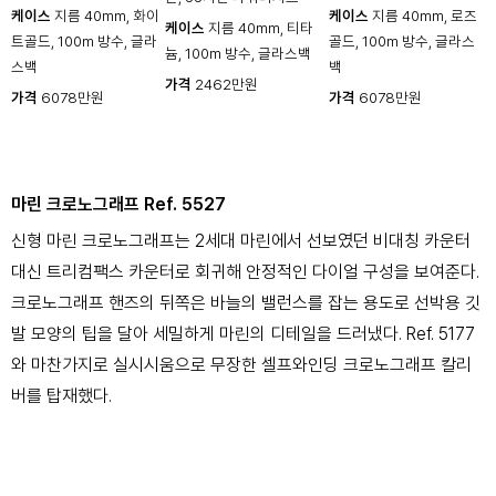
케이스
지름 40mm, 화이
케이스
지름 40mm, 로즈
케이스
지름 40mm, 티타
트골드, 100m 방수, 글라
골드, 100m 방수, 글라스
늄, 100m 방수, 글라스백
스백
백
가격
2462만원
가격
6078만원
가격
6078만원
마린 크로노그래프 Ref. 5527
신형 마린 크로노그래프는 2세대 마린에서 선보였던 비대칭 카운터
대신 트리컴팩스 카운터로 회귀해 안정적인 다이얼 구성을 보여준다.
크로노그래프 핸즈의 뒤쪽은 바늘의 밸런스를 잡는 용도로 선박용 깃
발 모양의 팁을 달아 세밀하게 마린의 디테일을 드러냈다. Ref. 5177
와 마찬가지로 실시시움으로 무장한 셀프와인딩 크로노그래프 칼리
버를 탑재했다.