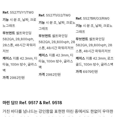
Ref.
5527TI/Y1/TW0
Ref.
5527TI/G2/TW0
Ref.
5527BR/G3/RW0
기능
시·분·초, 날짜, 크로
기능
시·분·초, 날짜, 크로노
노그래프
기능
시·분·초, 날짜, 크로노
그래프
그래프
무브먼트
셀프와인딩
무브먼트
셀프와인딩
582QA, 28,800vph,
무브먼트
셀프와인딩
582QA, 28,800vph, 28
28스톤, 48시간 파워리
582QA, 28,800vph, 28
스톤, 48시간 파워리저브
저브
스톤, 48시간 파워리저브
케이스
지름 42.3mm, 티
케이스
지름 42.3mm, 티
케이스
지름 42.3mm, 로즈
타늄, 100m 방수, 글라스
타늄, 100m 방수, 글라스
골드, 100m 방수, 글라스백
백
백
가격
6979만원
가격
2982만원
가격
2982만원
마린 담므 Ref. 9517 & Ref. 9518
거친 바다를 넘나드는 강인함을 표현한 마린 중에서도 한없이 우아한