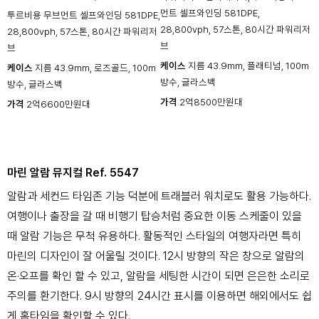
먼트 셀프와인딩 581DPE,
투르비용 무브먼트 셀프와인딩 581DPE,
28,800vph, 57스톤, 80시간 파워리저
28,800vph, 57스톤, 80시간 파워리저
브
브
케이스
지름 43.9mm, 플래티넘, 100m
케이스
지름 43.9mm, 로즈골드, 100m
방수, 글라스백
방수, 글라스백
가격
2억8500만원대
가격
2억6600만원대
마린 알람 뮤지컬 Ref. 5547
알람과 세컨드 타임존 기능 덕분에 트래블러 워치로도 활용 가능하다.
여행이나 출장을 갈 때 비행기 탑승처럼 중요한 이동 스케줄이 있을
때 알람 기능은 무척 유용하다. 활동적인 스타일의 여행자라면 특히
마린의 디자인이 잘 어울릴 것이다. 12시 방향의 작은 창으로 알람의
온·오프를 확인 할 수 있고, 알람을 세팅한 시간이 되면 은은한 소리로
주의를 환기한다. 9시 방향의 24시간 표시를 이용하면 해외에서도 쉽
게 홈타임을 확인할 수 있다.