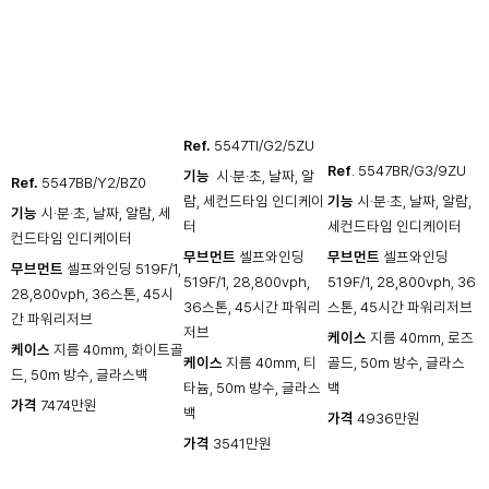
Ref.
5547TI/G2/5ZU
Ref
. 5547BR/G3/9ZU
기능
​ 시·분·초, 날짜, 알
Ref.
5547BB/Y2/BZ0
람, 세컨드타임 인디케이
기능
시·분·초, 날짜, 알람,
기능
시·분·초, 날짜, 알람, 세
터
세컨드타임 인디케이터
컨드타임 인디케이터
무브먼트
셀프와인딩
무브먼트
셀프와인딩
무브먼트
셀프와인딩 519F/1,
519F/1, 28,800vph,
519F/1, 28,800vph, 36
28,800vph, 36스톤, 45시
36스톤, 45시간 파워리
스톤, 45시간 파워리저브
간 파워리저브
저브
케이스
지름 40mm, 로즈
케이스
지름 40mm, 화이트골
케이스
지름 40mm, 티
골드, 50m 방수, 글라스
드, 50m 방수, 글라스백
타늄, 50m 방수, 글라스
백
가격
7474만원
백
가격
4936만원
가격
3541만원