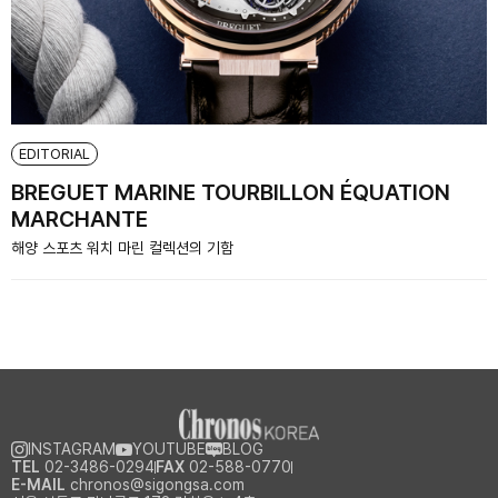
EDITORIAL
BREGUET MARINE TOURBILLON ÉQUATION
MARCHANTE
해양 스포츠 워치 마린 컬렉션의 기함
INSTAGRAM
YOUTUBE
BLOG
TEL
02-3486-0294
FAX
02-588-0770
E-MAIL
chronos@sigongsa.com