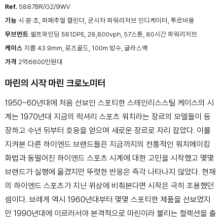
Ref.
5887BR/G2/9WV
기능
시·분·초, 퍼페추얼 캘린더, 균시차·파워리저브 인디케이터, 투르비용
무브먼트
셀프와인딩 581DPE, 28,800vph, 57스톤, 80시간 파워리저브
케이스
지름 43.9mm, 로즈골드, 100m 방수, 글라스백
가격
2억6600만원대
마린의 시작 마린 크로노미터
1950~60년대에 처음 선보인 스포티한 스테인리스스틸 케이스의 시
계는 1970년대 지금의 럭셔리 스포츠 워치라는 장르의 모델들이 등
장하고 수년 뒤부터 호응을 얻으며 새로운 장르로 자리 잡았다. 이를
지켜본 다른 하이엔드 브랜드들은 지금까지의 전통적인 워치메이킹
화법과 동떨어진 하이엔드 스포츠 시계에 대한 고민을 시작했고 몇몇
브랜드가 실행에 옮겼지만 뚜렷한 반응은 즉각 나타나지 않았다. 현재
의 하이엔드 스포츠가 지닌 위상에 비춰본다면 시작은 극히 조용했던
셈이다. 브레게 역시 1960년대부터 몇몇 스포티한 제품을 선보였지
만 1990년대에 이르러서야 본격적으로 마린이라 불리는 컬렉션을 출