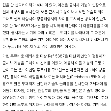
팁을 단 인디케이터가 하나 더 있다. 이것은 균시차 기능의 연장으로
실제 태양시를 표시한다. 보통 균시차 기능이라고 하면 학술적 의미
그대로 실제 태양시와 평균태양시의 차이를 표시하는 방식이 일반적
이지만 Ref. 5887에서는 둘을 시각화해 직관적이며 아름다움을 가미
했다. 균시차는 시기에 따라 + 혹은 – 로 차이를 나타내며 그 때문에
분침과 해 모양의 팁을 가진 인디케이터는 서로 앞서거니 뒤서거니 한
다. 투르비용 케이지 위의 캠이 비대칭인 이유다.
마린 투르비용 에콰시옹 마샹 Ref. 5887은 마린 라인업의 정점이자
균시차 기능을 구체화해 진화를 이뤘다. 아울러 이들 기능의 구동 기
반이 되는 셀프와인딩 투르비용 무브먼트는 아름다운 인그레이빙을
새긴 플레이트의 바깥을 따라 도는 퍼리퍼럴(Peripheral) 로터의 사
용으로 얇은 두께까지 실현해 기술적 놀라움을 선사한다. 3세대에 접
어들며 디자인, 디테일 완성도의 정점을 찍은 마린은 기술적 경이와
어우러져 가치를 한껏 높이고 있다. 다이얼의 물결치는 기요셰는 현대
하이엔드 스포츠 워치라는 바다를 헤치며 나아가는 마린의 기함 Ref.