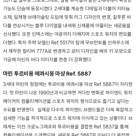
5517을 필두로 크로노그래프, 알람 뮤지컬과 같은 2세대에서 확장한
기능도 단숨에 등장시켰다. 2세대를 계승한 디테일과 더불어 티타늄
소재, 일체형 브레이슬릿 도입에 맞춰 러그 디자인의 변경, 짙푸른 바
다를 연상시키는 블루 다이얼을 내세워 신제품에 어울리는 새로움을
선사했다. 또한 인덱스에는 야광까지 더해지며 스포츠 워치의 면모를
더했다. 특히 주력 모델인 Ref. 5517의 탑재 무브먼트를 인하우스에
서 제작한 칼리버 777A로 변경하고 로터 디자인을 배의 키 모양으로
가공해 마린의 바다 이미지를 한층 더 강화했다.
마린 투르비용 에콰시옹 마샹 Ref. 5887
3세대 마린의 정점에는 투르비용 에콰시옹 마샹 Ref. 5887이 자리한
다. 첫 마린이 나온 1990년과 비교하면 커다란 변화로 하이엔드 워치
메이커의 컴플리케이션을 스포츠 워치의 형식으로도 즐기고 싶다는
수요를 반영한다. 실제로 다수의 하이엔드 브랜드들은 더욱 복잡하고
섬세한 기능을 적극적으로 스포츠 워치에 이식하고 있는 상황이다. 브
레게는 이전 크로노그래프와 투르비용을 결합한 Ref. 5837을 통해
컴플리케이션을 소개했으며, 새로운 Ref. 5887은 이보다 더 복잡한