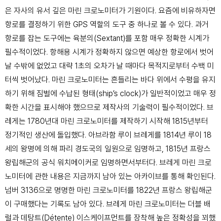
은 자사의 유서 깊은 마린 크로노미터가 기원이다. 요즘에 비유하자면
항로를 결정하기 위한 GPS 역할의 도구 중 하나로 볼 수 있다. 과거
항로를 잡는 도구에는 육분의(Sextant)를 포함 매우 정확한 시계가
필수적이었다. 항해용 시계가 정확하지 않으면 예상한 항로에서 벗어
날 수밖에 없었고 대략 1초의 오차가 날 때마다 목적지로부터 수백 미
터씩 벗어났다. 마린 크로노미터는 흔들리는 바다 위에서 수평을 유지
하기 위해 짐벌에 수납된 형태(ship’s clock)가 일반적이었고 매우 정
확한 시간을 표시해야 했으므로 제작사의 기술력이 필수적이었다. 브
레게는 1780년대 마린 크로노미터를 제작하기 시작해 1815년부터
정기적인 생산에 돌입했다. 아브라함 루이 브레게를 1814년 루이 18
세의 왕명에 의해 파리 경도국의 일원으로 임명하고, 1815년 프랑스
왕립해군의 공식 워치메이커로 임명하면서부터다. 브레게 마린 크로
노미터에 관한 내용은 지금까지 남아 있는 아카이브를 통해 확인된다.
넘버 3136으로 명명한 마린 크로노미터를 1822년 프랑스 왕립해군
이 구매했다는 기록도 남아 있다. 브레게 마린 크로노미터는 더블 배
럴과 데탕트(Détente) 이스케이프먼트를 장착해 높은 정확성을 꾀했