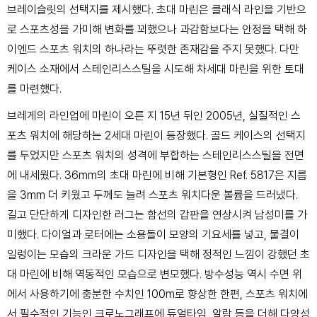
브레이슬릿의 선택지를 제시했다. 초대 마린은 클래식 라인을 기반으
로 스포츠성을 가미해
변화를 꾀했으나 과감함보다는 안정을 택해 하
이엔드 스포츠 워치의 하나라는 뚜렷한 존재감을 주지
못했다. 다만
케이스 소재에서 스테인리스스틸을 시도해 차세대 마린을 위한 토대
를 마련했다.
브레게의 라인업에 마린이 오른 지 15년 뒤인 2005년, 실질적인 스
포츠 워치에 해당하는 2세대 마린이 등장했다. 골드 케이스의 선택지
를 두었지만 스포츠 워치의 성격에 부합하는 스테인리스스틸을 전면
에 내세웠다. 36mm의 초대 마린에 비해 기본형인 Ref. 5817은 지름
을 3mm 더 키웠고 두께도 늘려 스포츠 워치다운 볼륨을 드러냈다.
길고 단단하게 디자인한 러그는 함선의 갑판을 연상시켜 남성미를 가
미했다. 다이얼과 로터에는 소용돌이 모양의 기요세를 넣고, 물결이
일렁이는 모습의 크라운 가드 디자인을 택해 정적인 느낌이 강했던 초
대 마린에 비해 역동적인 모습으로 변모했다. 방수성능 역시 수면 위
에서 사용하기에 충분한 수치인 100m로 향상한 한편, 스포츠 워치에
서 필수적인 기능인 크로노그래프에 듀얼타임, 알람 등을 더해 다양성