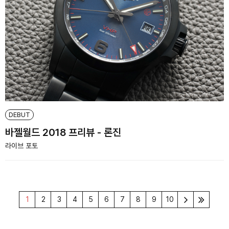
DEBUT
바젤월드 2018 프리뷰 - 론진
라이브 포토
1
2
3
4
5
6
7
8
9
10