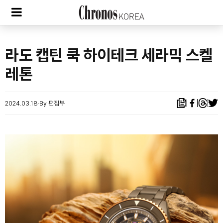
라도 캡틴 쿡 하이테크 세라믹 스켈
레톤
2024.03.18
By 편집부