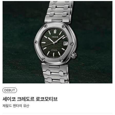
DEBUT
세이코 크레도르 로코모티브
제랄드 젠타의 유산