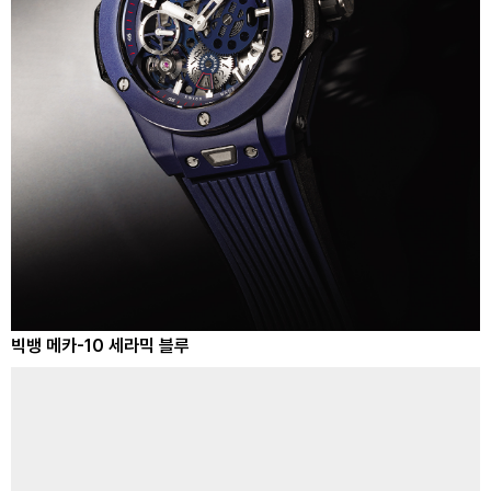
빅뱅 메카-10 세라믹 블루