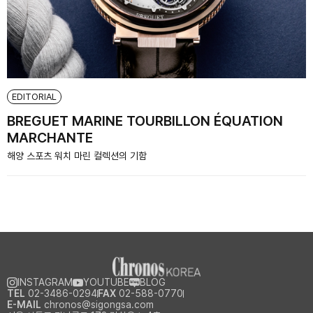
EDITORIAL
BREGUET MARINE TOURBILLON ÉQUATION
MARCHANTE
해양 스포츠 워치 마린 컬렉션의 기함
INSTAGRAM
YOUTUBE
BLOG
TEL
02-3486-0294
FAX
02-588-0770
E-MAIL
chronos@sigongsa.com