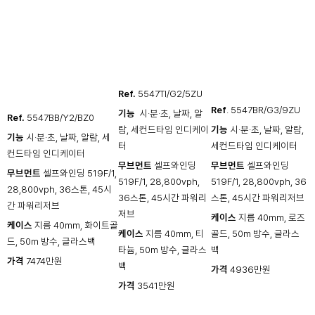
Ref.
5547TI/G2/5ZU
Ref
. 5547BR/G3/9ZU
기능
​ 시·분·초, 날짜, 알
Ref.
5547BB/Y2/BZ0
람, 세컨드타임 인디케이
기능
시·분·초, 날짜, 알람,
기능
시·분·초, 날짜, 알람, 세
터
세컨드타임 인디케이터
컨드타임 인디케이터
무브먼트
셀프와인딩
무브먼트
셀프와인딩
무브먼트
셀프와인딩 519F/1,
519F/1, 28,800vph,
519F/1, 28,800vph, 36
28,800vph, 36스톤, 45시
36스톤, 45시간 파워리
스톤, 45시간 파워리저브
간 파워리저브
저브
케이스
지름 40mm, 로즈
케이스
지름 40mm, 화이트골
케이스
지름 40mm, 티
골드, 50m 방수, 글라스
드, 50m 방수, 글라스백
타늄, 50m 방수, 글라스
백
가격
7474만원
백
가격
4936만원
가격
3541만원