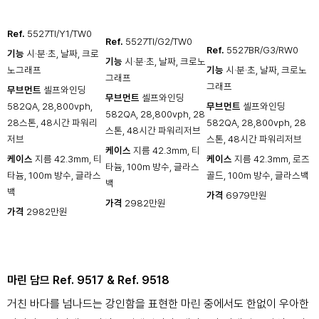
Ref.
5527TI/Y1/TW0
Ref.
5527TI/G2/TW0
Ref.
5527BR/G3/RW0
기능
시·분·초, 날짜, 크로
기능
시·분·초, 날짜, 크로노
노그래프
기능
시·분·초, 날짜, 크로노
그래프
그래프
무브먼트
셀프와인딩
무브먼트
셀프와인딩
582QA, 28,800vph,
무브먼트
셀프와인딩
582QA, 28,800vph, 28
28스톤, 48시간 파워리
582QA, 28,800vph, 28
스톤, 48시간 파워리저브
저브
스톤, 48시간 파워리저브
케이스
지름 42.3mm, 티
케이스
지름 42.3mm, 티
케이스
지름 42.3mm, 로즈
타늄, 100m 방수, 글라스
타늄, 100m 방수, 글라스
골드, 100m 방수, 글라스백
백
백
가격
6979만원
가격
2982만원
가격
2982만원
마린 담므 Ref. 9517 & Ref. 9518
거친 바다를 넘나드는 강인함을 표현한 마린 중에서도 한없이 우아한