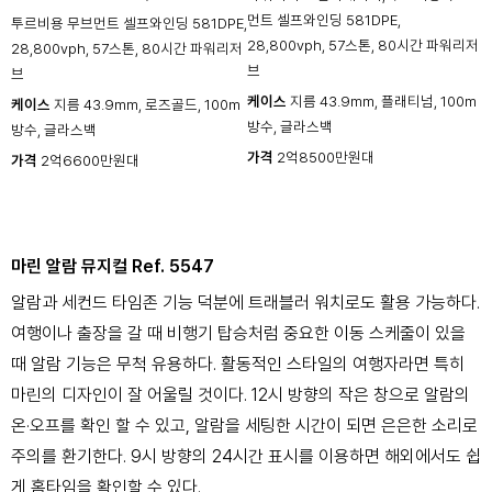
먼트 셀프와인딩 581DPE,
투르비용 무브먼트 셀프와인딩 581DPE,
28,800vph, 57스톤, 80시간 파워리저
28,800vph, 57스톤, 80시간 파워리저
브
브
케이스
지름 43.9mm, 플래티넘, 100m
케이스
지름 43.9mm, 로즈골드, 100m
방수, 글라스백
방수, 글라스백
가격
2억8500만원대
가격
2억6600만원대
마린 알람 뮤지컬 Ref. 5547
알람과 세컨드 타임존 기능 덕분에 트래블러 워치로도 활용 가능하다.
여행이나 출장을 갈 때 비행기 탑승처럼 중요한 이동 스케줄이 있을
때 알람 기능은 무척 유용하다. 활동적인 스타일의 여행자라면 특히
마린의 디자인이 잘 어울릴 것이다. 12시 방향의 작은 창으로 알람의
온·오프를 확인 할 수 있고, 알람을 세팅한 시간이 되면 은은한 소리로
주의를 환기한다. 9시 방향의 24시간 표시를 이용하면 해외에서도 쉽
게 홈타임을 확인할 수 있다.