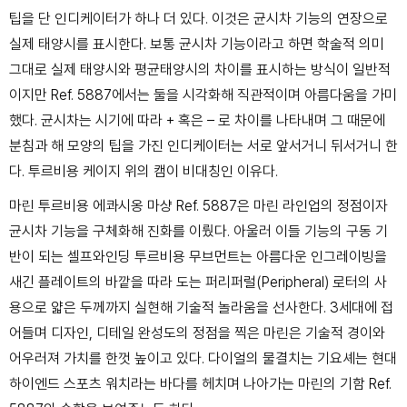
팁을 단 인디케이터가 하나 더 있다. 이것은 균시차 기능의 연장으로
실제 태양시를 표시한다. 보통 균시차 기능이라고 하면 학술적 의미
그대로 실제 태양시와 평균태양시의 차이를 표시하는 방식이 일반적
이지만 Ref. 5887에서는 둘을 시각화해 직관적이며 아름다움을 가미
했다. 균시차는 시기에 따라 + 혹은 – 로 차이를 나타내며 그 때문에
분침과 해 모양의 팁을 가진 인디케이터는 서로 앞서거니 뒤서거니 한
다. 투르비용 케이지 위의 캠이 비대칭인 이유다.
마린 투르비용 에콰시옹 마샹 Ref. 5887은 마린 라인업의 정점이자
균시차 기능을 구체화해 진화를 이뤘다. 아울러 이들 기능의 구동 기
반이 되는 셀프와인딩 투르비용 무브먼트는 아름다운 인그레이빙을
새긴 플레이트의 바깥을 따라 도는 퍼리퍼럴(Peripheral) 로터의 사
용으로 얇은 두께까지 실현해 기술적 놀라움을 선사한다. 3세대에 접
어들며 디자인, 디테일 완성도의 정점을 찍은 마린은 기술적 경이와
어우러져 가치를 한껏 높이고 있다. 다이얼의 물결치는 기요셰는 현대
하이엔드 스포츠 워치라는 바다를 헤치며 나아가는 마린의 기함 Ref.