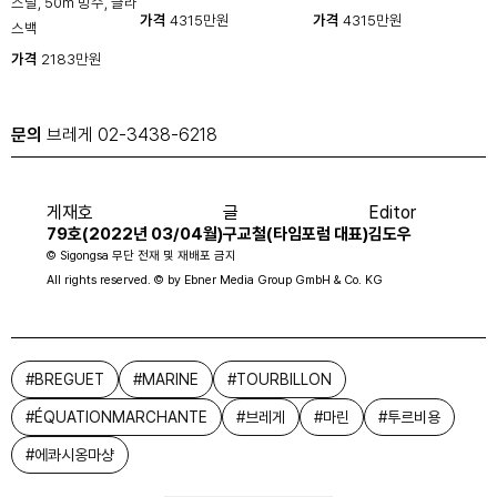
스틸, 50m 방수, 글라
가격
4315만원
가격
4315만원
스백
가격
2183만원
문의
브레게 02-3438-6218
게재호
글
Editor
79호(2022년 03/04월)
구교철(타임포럼 대표)
김도우
© Sigongsa 무단 전재 및 재배포 금지
All rights reserved. © by Ebner Media Group GmbH & Co. KG
#
BREGUET
#
MARINE
#
TOURBILLON
#
ÉQUATIONMARCHANTE
#
브레게
#
마린
#
투르비용
#
에콰시옹마샹