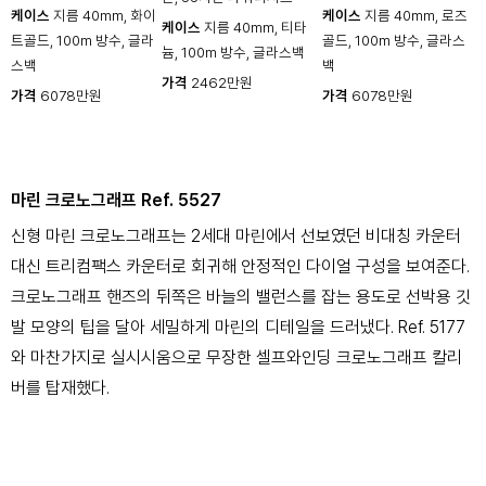
케이스
지름 40mm, 화이
케이스
지름 40mm, 로즈
케이스
지름 40mm, 티타
트골드, 100m 방수, 글라
골드, 100m 방수, 글라스
늄, 100m 방수, 글라스백
스백
백
가격
2462만원
가격
6078만원
가격
6078만원
마린 크로노그래프 Ref. 5527
신형 마린 크로노그래프는 2세대 마린에서 선보였던 비대칭 카운터
대신 트리컴팩스 카운터로 회귀해 안정적인 다이얼 구성을 보여준다.
크로노그래프 핸즈의 뒤쪽은 바늘의 밸런스를 잡는 용도로 선박용 깃
발 모양의 팁을 달아 세밀하게 마린의 디테일을 드러냈다. Ref. 5177
와 마찬가지로 실시시움으로 무장한 셀프와인딩 크로노그래프 칼리
버를 탑재했다.