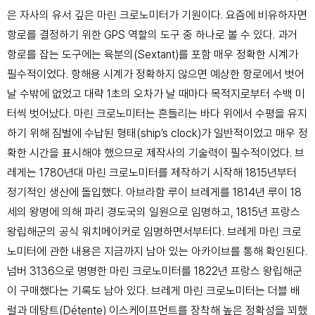
은 자사의 유서 깊은 마린 크로노미터가 기원이다. 요즘에 비유하자면
항로를 결정하기 위한 GPS 역할의 도구 중 하나로 볼 수 있다. 과거
항로를 잡는 도구에는 육분의(Sextant)를 포함 매우 정확한 시계가
필수적이었다. 항해용 시계가 정확하지 않으면 예상한 항로에서 벗어
날 수밖에 없었고 대략 1초의 오차가 날 때마다 목적지로부터 수백 미
터씩 벗어났다. 마린 크로노미터는 흔들리는 바다 위에서 수평을 유지
하기 위해 짐벌에 수납된 형태(ship’s clock)가 일반적이었고 매우 정
확한 시간을 표시해야 했으므로 제작사의 기술력이 필수적이었다. 브
레게는 1780년대 마린 크로노미터를 제작하기 시작해 1815년부터
정기적인 생산에 돌입했다. 아브라함 루이 브레게를 1814년 루이 18
세의 왕명에 의해 파리 경도국의 일원으로 임명하고, 1815년 프랑스
왕립해군의 공식 워치메이커로 임명하면서부터다. 브레게 마린 크로
노미터에 관한 내용은 지금까지 남아 있는 아카이브를 통해 확인된다.
넘버 3136으로 명명한 마린 크로노미터를 1822년 프랑스 왕립해군
이 구매했다는 기록도 남아 있다. 브레게 마린 크로노미터는 더블 배
럴과 데탕트(Détente) 이스케이프먼트를 장착해 높은 정확성을 꾀했