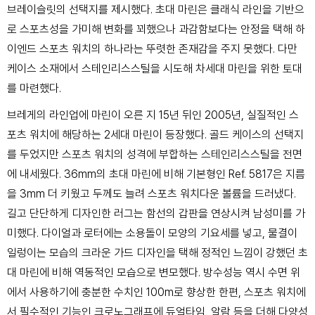
브레이슬릿의 선택지를 제시했다. 초대 마린은 클래식 라인을 기반으
로 스포츠성을 가미해
변화를 꾀했으나 과감함보다는 안정을 택해 하
이엔드 스포츠 워치의 하나라는 뚜렷한 존재감을 주지
못했다. 다만
케이스 소재에서 스테인리스스틸을 시도해 차세대 마린을 위한 토대
를 마련했다.
브레게의 라인업에 마린이 오른 지 15년 뒤인 2005년, 실질적인 스
포츠 워치에 해당하는 2세대 마린이 등장했다. 골드 케이스의 선택지
를 두었지만 스포츠 워치의 성격에 부합하는 스테인리스스틸을 전면
에 내세웠다. 36mm의 초대 마린에 비해 기본형인 Ref. 5817은 지름
을 3mm 더 키웠고 두께도 늘려 스포츠 워치다운 볼륨을 드러냈다.
길고 단단하게 디자인한 러그는 함선의 갑판을 연상시켜 남성미를 가
미했다. 다이얼과 로터에는 소용돌이 모양의 기요세를 넣고, 물결이
일렁이는 모습의 크라운 가드 디자인을 택해 정적인 느낌이 강했던 초
대 마린에 비해 역동적인 모습으로 변모했다. 방수성능 역시 수면 위
에서 사용하기에 충분한 수치인 100m로 향상한 한편, 스포츠 워치에
서 필수적인 기능인 크로노그래프에 듀얼타임, 알람 등을 더해 다양성