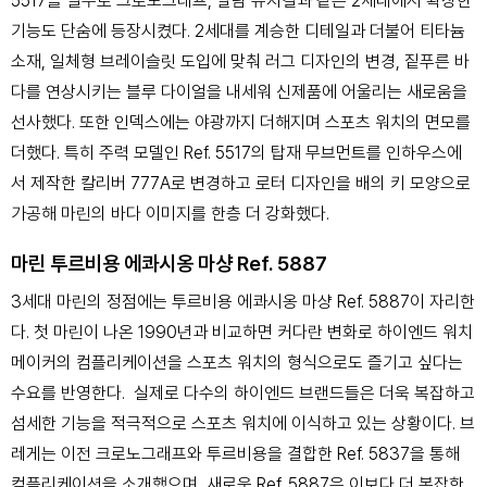
5517을 필두로 크로노그래프, 알람 뮤지컬과 같은 2세대에서 확장한
기능도 단숨에 등장시켰다. 2세대를 계승한 디테일과 더불어 티타늄
소재, 일체형 브레이슬릿 도입에 맞춰 러그 디자인의 변경, 짙푸른 바
다를 연상시키는 블루 다이얼을 내세워 신제품에 어울리는 새로움을
선사했다. 또한 인덱스에는 야광까지 더해지며 스포츠 워치의 면모를
더했다. 특히 주력 모델인 Ref. 5517의 탑재 무브먼트를 인하우스에
서 제작한 칼리버 777A로 변경하고 로터 디자인을 배의 키 모양으로
가공해 마린의 바다 이미지를 한층 더 강화했다.
마린 투르비용 에콰시옹 마샹 Ref. 5887
3세대 마린의 정점에는 투르비용 에콰시옹 마샹 Ref. 5887이 자리한
다. 첫 마린이 나온 1990년과 비교하면 커다란 변화로 하이엔드 워치
메이커의 컴플리케이션을 스포츠 워치의 형식으로도 즐기고 싶다는
수요를 반영한다. 실제로 다수의 하이엔드 브랜드들은 더욱 복잡하고
섬세한 기능을 적극적으로 스포츠 워치에 이식하고 있는 상황이다. 브
레게는 이전 크로노그래프와 투르비용을 결합한 Ref. 5837을 통해
컴플리케이션을 소개했으며, 새로운 Ref. 5887은 이보다 더 복잡한