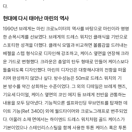
다.
현대에 다시 태어난 마린의 역사
1990년 브레게는 마린 크로노미터의 역사를 바탕으로 마린이라 명명
한 손목시계를 선보였다.
브레게의 드레스 워치인 클래식을 기반으로
스포티한 성격을 더했다. 클래식 모델과 비교하면
볼륨감을 드러내는
베젤을 스텝 형식으로 디자인해 강조하고, 케이스 옆면을 연장해 크라
운 가드로
변형했다. 크라운은 총알의 탄두 형태로 만들어 케이스보다
돌출되도록 디자인했다. 마린의 디자인은
대항해시대의 전함을 떠올
리며 완성하지 않았나 싶다. 방수성능은 50m로 드레스 워치의 기
본
방수를 약간 상회하는 수준이었다. 그 외의 디테일은 브레게 핸즈,
기요세 다이얼, 케이스 옆면의 코인
에지 등 브레게 전반을 관통하는
내용을 모두 담아냈다. 기능적으론 셀프와인딩 무브먼트를 탑재한
데
이트 기능(Ref. 3400) 외에 월드타이머와 크로노그래프로 변주되었
다. 아울러 소재 면에서는
하이엔드 드레스 워치처럼 골드 케이스가
기본이었으나 스테인리스스틸을 함께 사용한 투톤 케이스
혹은 투톤